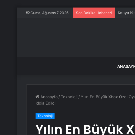
Konya Keç
Cuma, Ağustos 7 2026
Son Dakika Haberleri
ANASAY
Anasayfa
/
Teknoloji
/
Yılın En Büyük Xbox Özel Oyu
İddia Edildi
Teknoloji
Yılın En Büyük 