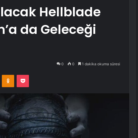
lacak Hellblade
on’a da Geleceği
0
0
1 dakika okuma süresi
VKontakte
Odnoklassniki
Pocket