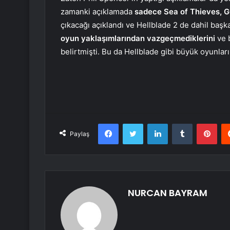
zamanki açıklamada
sadece Sea of Thieves, G
çıkacağı açıklandı ve Hellblade 2 de dahil baş
oyun yaklaşımlarından vazgeçmediklerini
ve 
belirtmişti. Bu da Hellblade gibi büyük oyunla
Facebook
Twitter
LinkedIn
Tumblr
Pint
Paylaş
NURCAN BAYRAM