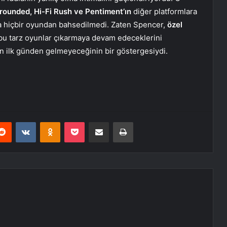
rounded, Hi-Fi Rush ve Pentiment’ın
diğer platformlara
ka hiçbir oyundan bahsedilmedi. Zaten Spencer,
özel
bu tarz oyunlar çıkarmaya devam edeceklerini
rın ilk günden gelmeyeceğinin bir göstergesiydi.
erest
Reddit
VKontakte
Odnoklassniki
Pocket
E-Posta ile paylaş
Yazdır