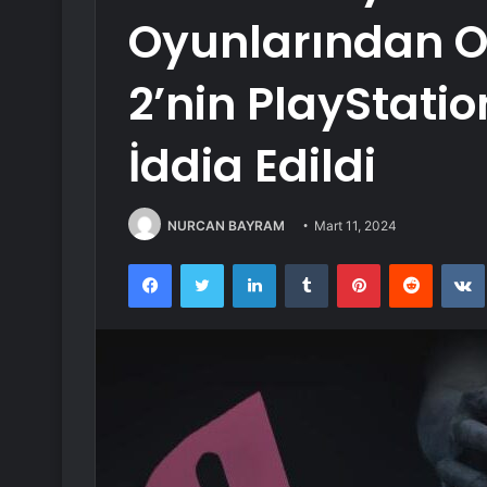
Oyunlarından O
2’nin PlayStati
İddia Edildi
NURCAN BAYRAM
Mart 11, 2024
Facebook
Twitter
LinkedIn
Tumblr
Pinterest
Reddit