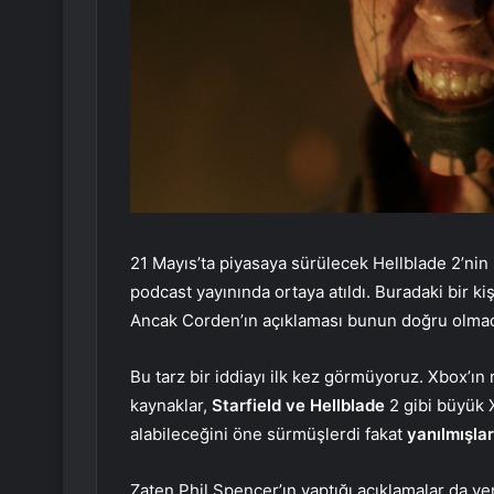
21 Mayıs’ta piyasaya sürülecek Hellblade 2’nin P
podcast yayınında ortaya atıldı. Buradaki bir kişi
Ancak Corden’ın açıklaması bunun doğru olmadı
Bu tarz bir iddiayı ilk kez görmüyoruz. Xbox’ı
kaynaklar,
Starfield ve Hellblade
2 gibi büyük 
alabileceğini öne sürmüşlerdi fakat
yanılmışlar
Zaten Phil Spencer’ın yaptığı açıklamalar da yen