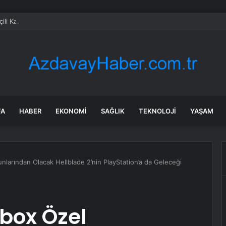
ili Kanalı’nda ıslah çalışması sürüyor
FA
HABER
EKONOMI
SAĞLIK
TEKNOLOJI
YAŞAM
nlarından Olacak Hellblade 2’nin PlayStation’a da Geleceği
Xbox Özel