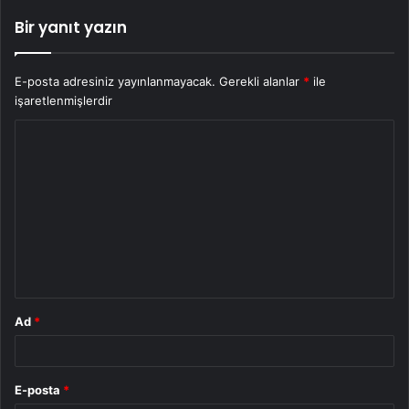
Bir yanıt yazın
E-posta adresiniz yayınlanmayacak.
Gerekli alanlar
*
ile
işaretlenmişlerdir
Y
o
r
u
m
*
Ad
*
E-posta
*