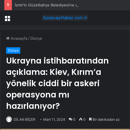
İzmir’in Güzelbahçe Belediyesi’ne operasyon! CHP’li Başkan Mustafa Günay dahil, çok sayıda gözaltı var
Menü
Anasayfa
/
Dünya
Dünya
Ukrayna istihbaratından
açıklama: Kiev, Kırım’a
yönelik ciddi bir askeri
operasyona mı
hazırlanıyor?
DİLAN BİÇER
Mart 11, 2024
0
0
Bir dakikadan az