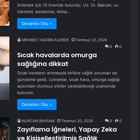
önlemek için 10 öneride bulundu. Uz. Dr. Bakcan; su
tüketimi, beslenme, klima…
Devamını Oku »
MEHMET HAZBİN KAZBEK
Temmuz 22, 2026
0
0
Sıcak havalarda omurga
sağlığına dikkat
Sıcak havaların artmasıyla birlikte sağlık sorunları da
gündeme geldi. Uzmanlar, sıcak hava, omurga sağlığı
açısından olumsuz etkiler yaratabileceği uyarısında
bulundu.
Devamını Oku »
NURCAN BAYRAM
Temmuz 20, 2026
0
0
Zayıflama İğneleri, Yapay Zeka
ve Kişiselleştirilmiş Sağlık