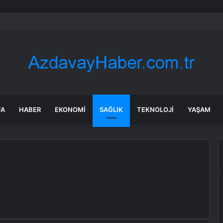
Sel Riski: Otomobil Güvenli Alana Çekildi
FA
HABER
EKONOMI
SAĞLIK
TEKNOLOJI
YAŞAM