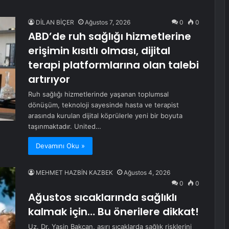
DİLAN BİÇER
Ağustos 7, 2026
0
0
ABD’de ruh sağlığı hizmetlerine
erişimin kısıtlı olması, dijital
terapi platformlarına olan talebi
artırıyor
Ruh sağlığı hizmetlerinde yaşanan toplumsal
dönüşüm, teknoloji sayesinde hasta ve terapist
arasında kurulan dijital köprülerle yeni bir boyuta
taşınmaktadır. United…
Devamını Oku »
MEHMET HAZBİN KAZBEK
Ağustos 4, 2026
0
0
Ağustos sıcaklarında sağlıklı
kalmak için… Bu önerilere dikkat!
Uz. Dr. Yasin Bakcan, aşırı sıcaklarda sağlık risklerini