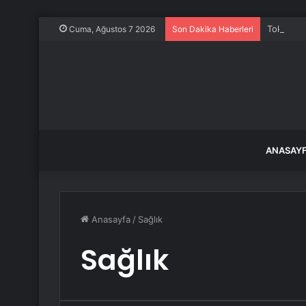
Tokat’ta 
Cuma, Ağustos 7 2026
Son Dakika Haberleri
ANASAY
Anasayfa
/
Sağlık
Sağlık