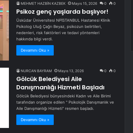
MEHMET HAZBİN KAZBEK
Mayıs 15, 2026
0
0
Psikoz genç yaşlarda başlıyor!
Üsküdar Üniversitesi NPİSTANBUL Hastanesi Klinik
Psikolog Uluğ Çağrı Beyaz, psikozun belirtileri,
nedenleri, risk faktörleri ve tedavi yöntemleri
hakkında bilgi verdi.
Devamını Oku »
NURCAN BAYRAM
Mayıs 13, 2026
0
0
Gölcük Belediyesi Aile
Danışmanlığı Hizmeti Başladı
Gölcük Belediyesi bünyesindeki Kadın ve Aile Birimi
tarafından organize edilen " Psikolojik Danışmanlık ve
Aile Danışmanlığı Hizmeti" resmen başladı.
Devamını Oku »