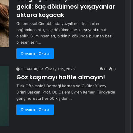
geldi: Saç dökülmesi yaşayanlar
aktara koşacak
Geleneksel Çin tıbbında yüzyıllardır kullanılan
boğumluca otu, saç dökülmesine karşı yeni umut
olabilir. Bilim insanları, bitkinin kökünde bulunan bazı
bileşenlerin…
Devamını Oku »
DİLAN BİÇER
Mayıs 15, 2026
0
0
Göz kaşımayı hafife almayın!
Türk Oftalmoloji Derneği Kornea ve Oküler Yüzey
Birimi Başkanı Prof. Dr. Özlem Evren Kemer, Türkiye’de
genç nüfusta her 50 kişiden…
Devamını Oku »