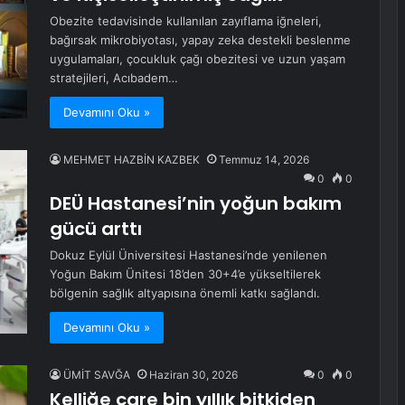
Obezite tedavisinde kullanılan zayıflama iğneleri,
bağırsak mikrobiyotası, yapay zeka destekli beslenme
uygulamaları, çocukluk çağı obezitesi ve uzun yaşam
stratejileri, Acıbadem…
Devamını Oku »
MEHMET HAZBİN KAZBEK
Temmuz 14, 2026
0
0
DEÜ Hastanesi’nin yoğun bakım
gücü arttı
Dokuz Eylül Üniversitesi Hastanesi’nde yenilenen
Yoğun Bakım Ünitesi 18’den 30+4’e yükseltilerek
bölgenin sağlık altyapısına önemli katkı sağlandı.
Devamını Oku »
ÜMİT SAVĞA
Haziran 30, 2026
0
0
Kelliğe çare bin yıllık bitkiden