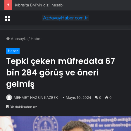
Kıbrıs’ta BM’nin gizli hesabı
Menü
Anasayfa
/
Haber
Haber
Tepki çeken müfredata 67
bin 284 görüş ve öneri
gelmiş
MEHMET HAZBİN KAZBEK
Mayıs 10, 2024
0
0
Bir dakikadan az