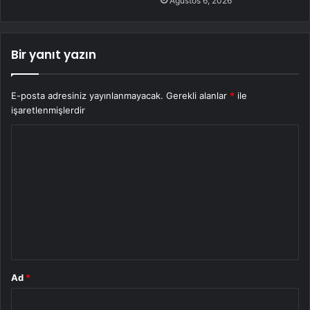
Ağustos 6, 2026
Bir yanıt yazın
E-posta adresiniz yayınlanmayacak.
Gerekli alanlar
*
ile
işaretlenmişlerdir
Y
o
r
u
m
*
Ad
*