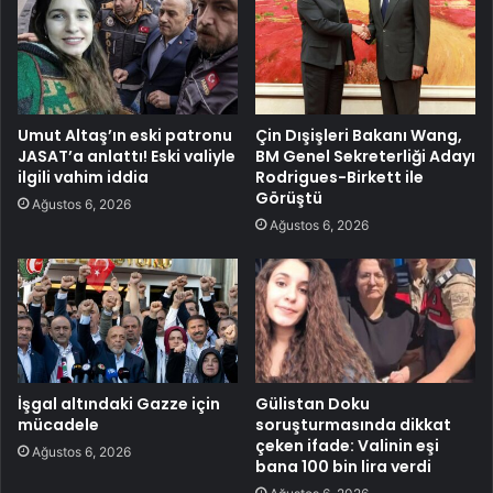
Umut Altaş’ın eski patronu
Çin Dışişleri Bakanı Wang,
JASAT’a anlattı! Eski valiyle
BM Genel Sekreterliği Adayı
ilgili vahim iddia
Rodrigues-Birkett ile
Görüştü
Ağustos 6, 2026
Ağustos 6, 2026
İşgal altındaki Gazze için
Gülistan Doku
mücadele
soruşturmasında dikkat
çeken ifade: Valinin eşi
Ağustos 6, 2026
bana 100 bin lira verdi