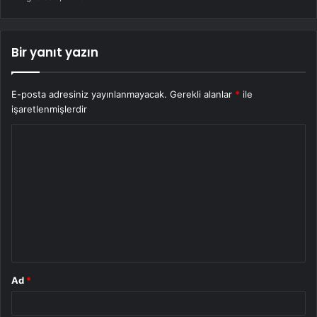
Bir yanıt yazın
E-posta adresiniz yayınlanmayacak.
Gerekli alanlar
*
ile
işaretlenmişlerdir
Y
o
r
u
m
*
Ad
*