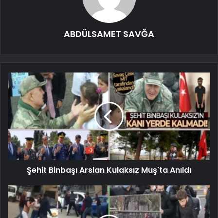
ABDÜLSAMET SAVĞA
Şehit Binbaşı Arslan Kulaksız Muş'ta Anıldı