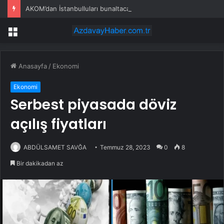
AKOM’dan İstanbulluları bunaltacak haber
Menü
Anasayfa
/
Ekonomi
Ekonomi
Serbest piyasada döviz
açılış fiyatları
ABDÜLSAMET SAVĞA
Temmuz 28, 2023
0
8
Bir dakikadan az