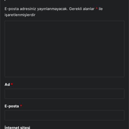
E-posta adresiniz yayınlanmayacak.
Gerekli alanlar
*
ile
işaretlenmişlerdir
Y
o
r
u
m
*
Ad
*
E-posta
*
İnternet sitesi