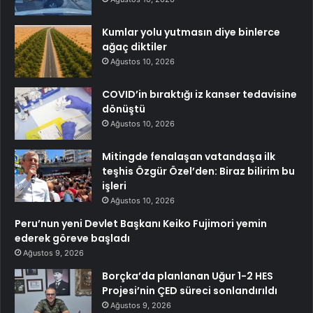
Kumlar yolu yutmasın diye binlerce
ağaç diktiler
Ağustos 10, 2026
COVID’in bıraktığı iz kanser tedavisine
dönüştü
Ağustos 10, 2026
Mitingde fenalaşan vatandaşa ilk
teşhis Özgür Özel’den: Biraz bilirim bu
işleri
Ağustos 10, 2026
Peru’nun yeni Devlet Başkanı Keiko Fujimori yemin
ederek göreve başladı
Ağustos 9, 2026
Borçka’da planlanan Uğur 1-2 HES
Projesi’nin ÇED süreci sonlandırıldı
Ağustos 9, 2026