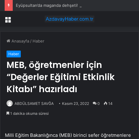
Eyüpsultan’da maganda dehşeti! Sürücünün önünü kesti, tehdit etti
Menü
Anasayfa
/
Haber
Haber
MEB, öğretmenler için
“Değerler Eğitimi Etkinlik
Kitabı” hazırladı
ABDÜLSAMET SAVĞA
Kasım 23, 2022
0
14
1 dakika okuma süresi
Milli Eğitim Bakanlığınca (MEB) birinci sefer öğretmenlere