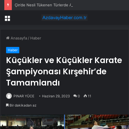
Çin’de Nesli Tükenen Türlerde Artış
Menü
Anasayfa
/
Haber
Haber
Küçükler ve Küçükler Karate
Şampiyonası Kırşehir’de
Tamamlandı
PINAR YÜCE
Haziran 29, 2023
0
11
Bir dakikadan az