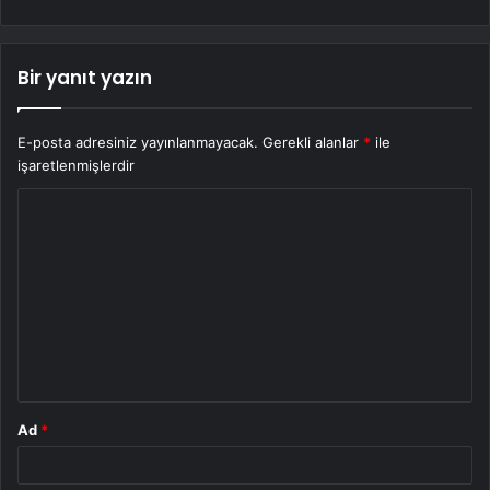
Bir yanıt yazın
E-posta adresiniz yayınlanmayacak.
Gerekli alanlar
*
ile
işaretlenmişlerdir
Y
o
r
u
m
*
Ad
*