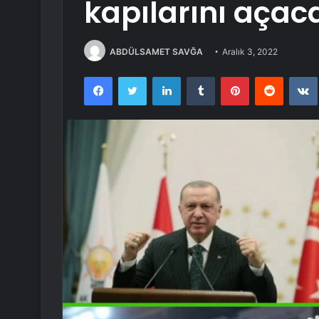
kapılarını açac
ABDÜLSAMET SAVĞA
Aralık 3, 2022
Facebook
Twitter
LinkedIn
Tumblr
Pinterest
Reddit