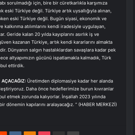
ı sorulmadığı için, bire bir cüretkarlıkla karşımıza
 eski Türkiye değil. Türkiye artık uysallığıyla alınan,
çöken eski Türkiye değil. Bugün siyasi, ekonomik ve
 kalkınma atılımlarını kendi iradesiyle uygulayan,
. Geride kalan 20 yılda kayıplarını asırlık iş ve
zgüven kazanan Türkiye, artık kendi kararlarını almakta
dir. Dünyanın salgın hastalıklardan savaşlara kadar pek
ece altyapımızın gücünü ispatlamakla kalmadık, Türk
ul ettirdik.
I AÇACAĞIZ:
Üretimden diplomasiye kadar her alanda
eştiriyoruz. Daha önce hedeflerimize burun kıvıranlar
bul etmek zorunda kalıyorlar. İnşallah 2023 yılında
 bir dönemin kapılarını aralayacağız.
” (HABER MERKEZİ)
erest
Reddit
VKontakte
Odnoklassniki
Pocket
E-Posta ile paylaş
Yazdır