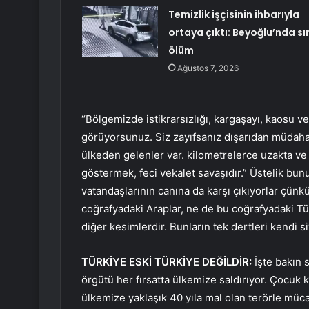
Temizlik işçisinin ihbarıyla
ortaya çıktı: Beyoğlu’nda sı
ölüm
Ağustos 7, 2026
“Bölgemizde istikrarsızlığı, kargaşayı, kaosu ve 
görüyorsunuz. Siz zayıfsanız dışarıdan müdahal
ülkeden gelenler var. kilometrelerce uzakta ve 
göstermek, feci vekalet savaşıdır.” Üstelik bunu
vatandaşlarının canına da karşı çıkıyorlar çünk
coğrafyadaki Araplar, ne de bu coğrafyadaki Tür
diğer kesimlerdir. Bunların tek dertleri kendi s
TÜRKİYE ESKİ TÜRKİYE DEĞİLDİR:
İşte bakın s
örgütü her fırsatta ülkemize saldırıyor. Çocuk
ülkemize yaklaşık 40 yıla mal olan terörle müc