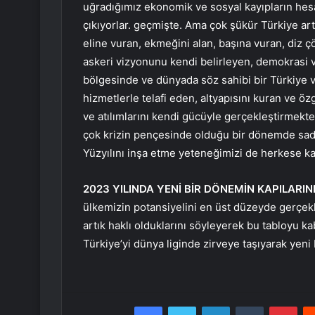
uğradığımız ekonomik ve sosyal kayıpların hesab
çıkıyorlar. geçmişte. Ama çok şükür Türkiye artık
eline vuran, ekmeğini alan, başına vuran, diz 
askeri vizyonunu kendi belirleyen, demokrasi ve
bölgesinde ve dünyada söz sahibi bir Türkiye var
hizmetlerle telafi eden, altyapısını kuran ve ö
ve atılımlarını kendi gücüyle gerçekleştirmekte
çok krizin pençesinde olduğu bir dönemde sad
Yüzyılını inşa etme yeteneğimizi de herkese kab
2023 YILINDA YENİ BİR DÖNEMİN KAPILARIN
ülkemizin potansiyelini en üst düzeyde gerçekl
artık haklı olduklarını söyleyerek bu tabloyu ka
Türkiye’yi dünya liginde zirveye taşıyarak yeni
Facebook
Twitter
LinkedIn
Tumblr
Pint