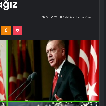
ağız
0
21
1 dakika okuma süresi
VKontakte
Odnoklassniki
Pocket