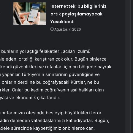
İnternetteki bu bilgileriniz
r
artık paylaşılamayacak:
Yasaklandı
Ağustos 7, 2026
bunların yol açtığı felaketleri, acıları, zulmü
e eden, ortalığı karıştıran çok olur. Bugün binlerce
kendi güvenlikleri ve refahları için bu bölgede bayrak
 yapanlar Türkiye’nin sınırlarının güvenliğine ve
ü onların derdi ne bu coğrafyadaki Kürtler, ne bu
kler. Onlar bu kadim coğrafyanın asıl halkları olan
iyasi ve ekonomik çıkarlarıdır.
ınırlarımızın ötesinde besleyip büyüttükleri terör
 kadın demeden vatandaşlarımızı katlediyorlar. Bugün,
adele sürecinde kaybettiğimiz onbinlerce can,