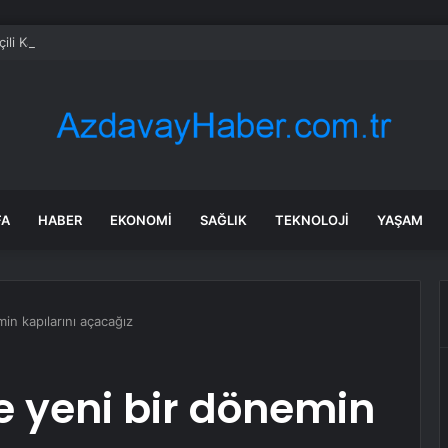
ili Kanalı’nda ıslah çalışması sürüyor
FA
HABER
EKONOMI
SAĞLIK
TEKNOLOJI
YAŞAM
in kapılarını açacağız
e yeni bir dönemin