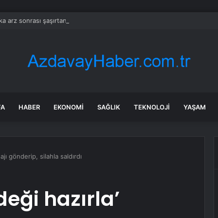
lka arz sonrası şaşırtan artış: İlk günde yüzde 535 fırladı
FA
HABER
EKONOMI
SAĞLIK
TEKNOLOJI
YAŞAM
jı gönderip, silahla saldırdı
deği hazırla’