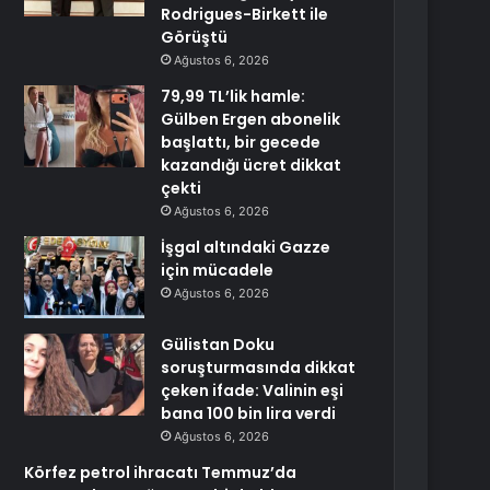
Rodrigues-Birkett ile
Görüştü
Ağustos 6, 2026
79,99 TL’lik hamle:
Gülben Ergen abonelik
başlattı, bir gecede
kazandığı ücret dikkat
çekti
Ağustos 6, 2026
İşgal altındaki Gazze
için mücadele
Ağustos 6, 2026
Gülistan Doku
soruşturmasında dikkat
çeken ifade: Valinin eşi
bana 100 bin lira verdi
Ağustos 6, 2026
Körfez petrol ihracatı Temmuz’da