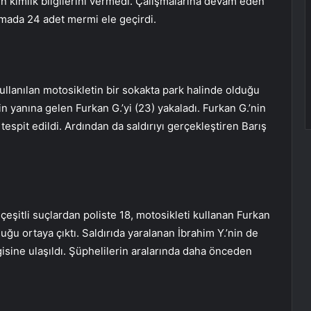
inin kimlik bilgilerini vermedi. Çalışmalarına devam eden
ramada 24 adet mermi ele geçirdi.
llanılan motosikletin bir sokakta park halinde olduğu
 yanına gelen Furkan G.’yi (23) yakaladı. Furkan G.’nin
espit edildi. Ardından da saldırıyı gerçekleştiren Barış
çeşitli suçlardan poliste 18, motosikleti kullanan Furkan
duğu ortaya çıktı. Saldırıda yaralanan İbrahim Y.’nin de
gisine ulaşıldı. Şüphelilerin aralarında daha önceden