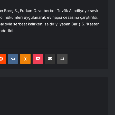
 Barış S., Furkan G. ve berber Tevfik A. adliyeye sevk
rol hükümleri uygulanarak ev hapsi cezasına çarptırıldı.
artıyla serbest kalırken, saldırıyı yapan Barış S. ‘Kasten
derildi.
erest
Reddit
VKontakte
Odnoklassniki
Pocket
E-Posta ile paylaş
Yazdır