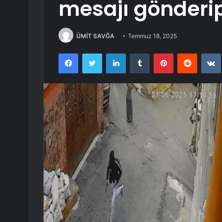
mesajı gönderip,
ÜMİT SAVĞA
Temmuz 18, 2025
Facebook
Twitter
LinkedIn
Tumblr
Pinterest
Reddit