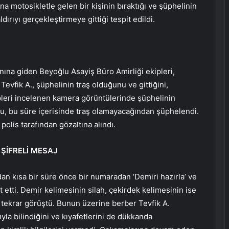
 motosikletle gelen bir kişinin bıraktığı ve şüphelinin
dırıyı gerçekleştirmeye gittiği tespit edildi.
ına giden Beyoğlu Asayiş Büro Amirliği ekipleri,
Tevfik A., şüphelinin traş olduğunu ve gittiğini,
ipleri incelenen kamera görüntülerinde şüphelinin
uğu, bu süre içerisinde traş olamayacağından şüphelendi.
olis tarafından gözaltına alındı.
 ŞİFRELİ MESAJ
dan kısa bir süre önce bir numaradan ‘Demiri hazırla’ ve
it etti. Demir kelimesinin silah, çekirdek kelimesinin ise
e tekrar görüştü. Bunun üzerine berber Tevfik A.
yla bilindiğini ve kıyafetlerini de dükkanda