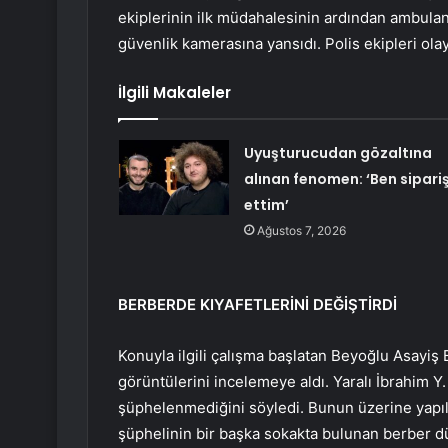
ekiplerinin ilk müdahalesinin ardından ambulansla
güvenlik kamerasına yansıdı. Polis ekipleri olayl
İlgili Makaleler
Uyuşturucudan gözaltına
alınan fenomen: ‘Ben sipari
ettim’
Ağustos 7, 2026
BERBERDE KIYAFETLERİNİ DEĞİŞTİRDİ
Konuyla ilgili çalışma başlatan Beyoğlu Asayiş 
görüntülerini incelemeye aldı. Yaralı İbrahim 
şüphelenmediğini söyledi. Bunun üzerine yapıla
şüphelinin bir başka sokakta bulunan berber d