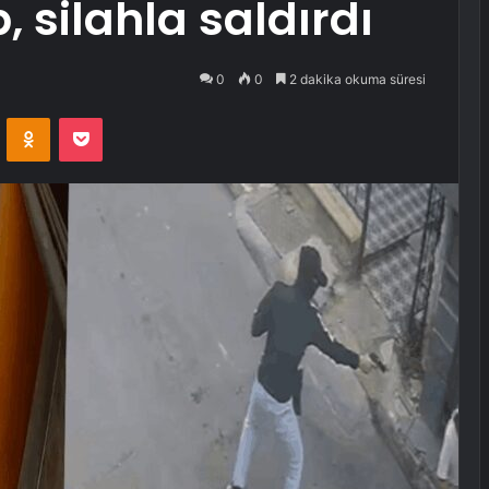
 silahla saldırdı
0
0
2 dakika okuma süresi
VKontakte
Odnoklassniki
Pocket