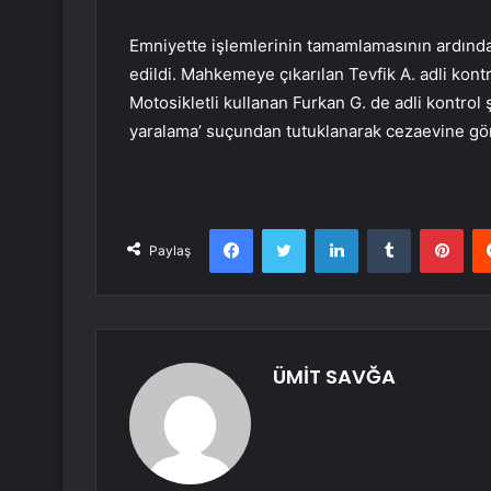
Emniyette işlemlerinin tamamlamasının ardından
edildi. Mahkemeye çıkarılan Tevfik A. adli kont
Motosikletli kullanan Furkan G. de adli kontrol ş
yaralama’ suçundan tutuklanarak cezaevine gön
Facebook
Twitter
LinkedIn
Tumblr
Pint
Paylaş
ÜMİT SAVĞA