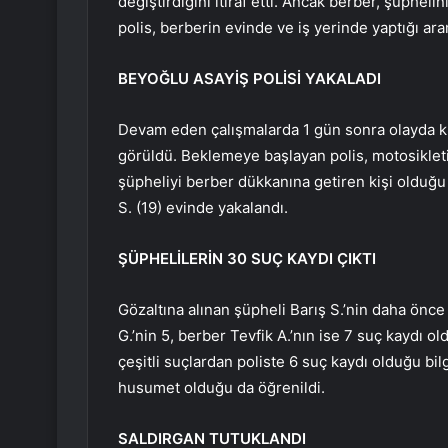
değiştirdiğini itiraf etti. Ancak berber, şüphel
polis, berberin evinde ve iş yerinde yaptığı a
BEYOĞLU ASAYİŞ POLİSİ YAKALADI
Devam eden çalışmalarda 1 gün sonra olayda ku
görüldü. Beklemeye başlayan polis, motosikletin
şüpheliyi berber dükkanına getiren kişi olduğu t
S. (19) evinde yakalandı.
ŞÜPHELİLERİN 30 SUÇ KAYDI ÇIKTI
Gözaltına alınan şüpheli Barış S.’nin daha önce 
G.’nin 5, berber Tevfik A.’nın ise 7 suç kaydı ol
çeşitli suçlardan poliste 6 suç kaydı olduğu bil
husumet olduğu da öğrenildi.
SALDIRGAN TUTUKLANDI