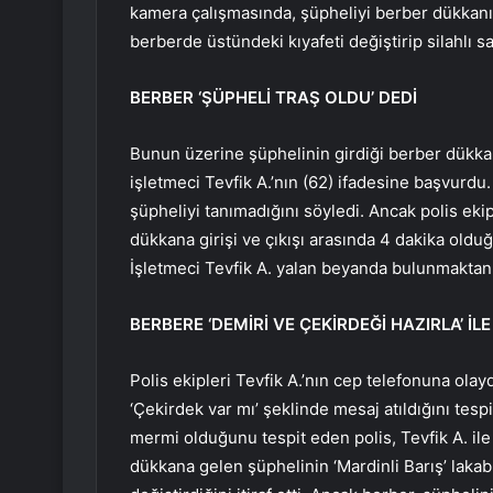
kamera çalışmasında, şüpheliyi berber dükkanına
berberde üstündeki kıyafeti değiştirip silahlı sal
BERBER ‘ŞÜPHELİ TRAŞ OLDU’ DEDİ
Bunun üzerine şüphelinin girdiği berber dükkan
işletmeci Tevfik A.’nın (62) ifadesine başvurdu. 
şüpheliyi tanımadığını söyledi. Ancak polis ek
dükkana girişi ve çıkışı arasında 4 dakika old
İşletmeci Tevfik A. yalan beyanda bulunmaktan p
BERBERE ‘DEMİRİ VE ÇEKİRDEĞİ HAZIRLA’ İLE
Polis ekipleri Tevfik A.’nın cep telefonuna olay
‘Çekirdek var mı’ şeklinde mesaj atıldığını tesp
mermi olduğunu tespit eden polis, Tevfik A. il
dükkana gelen şüphelinin ‘Mardinli Barış’ lakabı