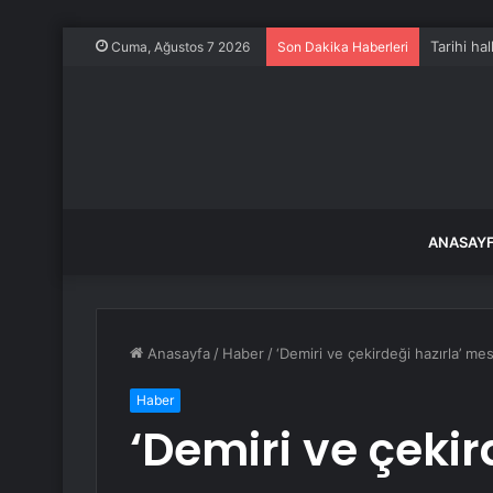
Tarihi ha
Cuma, Ağustos 7 2026
Son Dakika Haberleri
ANASAY
Anasayfa
/
Haber
/
‘Demiri ve çekirdeği hazırla’ mesa
Haber
‘Demiri ve çekir