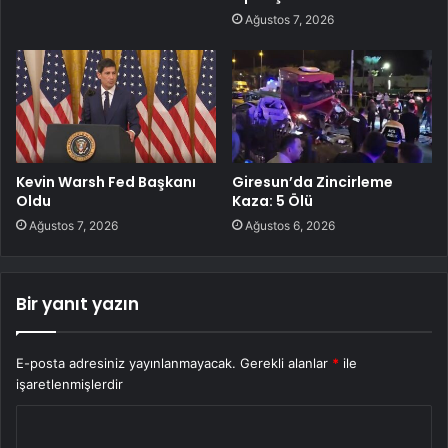
Ağustos 7, 2026
Kevin Warsh Fed Başkanı
Giresun’da Zincirleme
Oldu
Kaza: 5 Ölü
Ağustos 7, 2026
Ağustos 6, 2026
Bir yanıt yazın
E-posta adresiniz yayınlanmayacak.
Gerekli alanlar
*
ile
işaretlenmişlerdir
Y