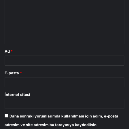
o
r
u
m
*
Ad
*
E-posta
*
İnternet sitesi
Daha sonraki yorumlarımda kullanılması için adım, e-posta
adresim ve site adresim bu tarayıcıya kaydedilsin.