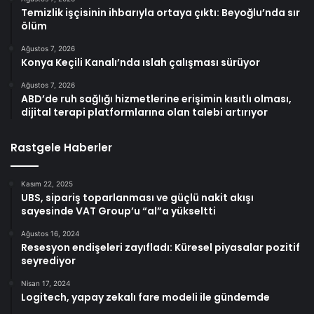
Temizlik işçisinin ihbarıyla ortaya çıktı: Beyoğlu’nda sır
ölüm
Ağustos 7, 2026
Konya Keçili Kanalı’nda ıslah çalışması sürüyor
Ağustos 7, 2026
ABD’de ruh sağlığı hizmetlerine erişimin kısıtlı olması,
dijital terapi platformlarına olan talebi artırıyor
Rastgele Haberler
Kasım 22, 2025
UBS, sipariş toparlanması ve güçlü nakit akışı
sayesinde VAT Group’u “al”a yükseltti
Ağustos 16, 2024
Resesyon endişeleri zayıfladı: Küresel piyasalar pozitif
seyrediyor
Nisan 17, 2024
Logitech, yapay zekalı fare modeli ile gündemde