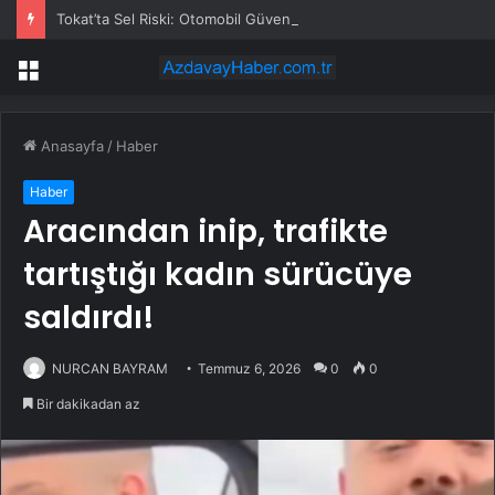
Tokat’ta Sel Riski: Otomobil Güvenli Alana Çekildi
Menü
Anasayfa
/
Haber
Haber
Aracından inip, trafikte
tartıştığı kadın sürücüye
saldırdı!
NURCAN BAYRAM
Temmuz 6, 2026
0
0
Bir dakikadan az