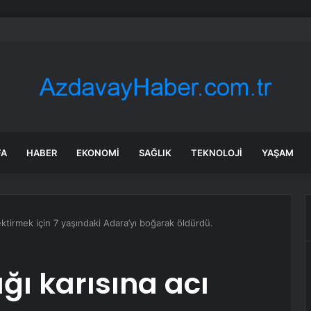
Sel Riski: Otomobil Güvenli Alana Çekildi
FA
HABER
EKONOMI
SAĞLIK
TEKNOLOJI
YAŞAM
ektirmek için 7 yaşındaki Adara’yı boğarak öldürdü.
ğı karısına acı