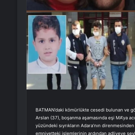
BATMAN’daki kömürlükte cesedi bulunan ve göza
Arslan (37), boşanma aşamasında eşi MA’ya acı ç
yüzündeki sıyrıkların Adara’nın direnmesinden 
emniyetteki işlemlerinin ardından adliyeye sevk