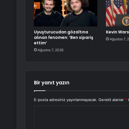
Uyuşturucudan gözaltına
Kevin Wars
alınan fenomen: ‘Ben sipariş
Ağustos 7, 
ettim’
Ağustos 7, 2026
Bir yanıt yazın
E-posta adresiniz yayınlanmayacak.
Gerekli alanlar
*
i
Y
o
r