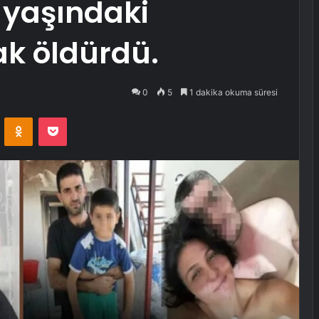
7 yaşındaki
ak öldürdü.
0
5
1 dakika okuma süresi
VKontakte
Odnoklassniki
Pocket