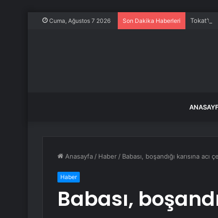
Tokat’ta 
Cuma, Ağustos 7 2026
Son Dakika Haberleri
ANASAY
Anasayfa
/
Haber
/
Babası, boşandığı karısına acı ç
Haber
Babası, boşandı