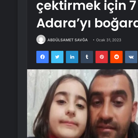
çektirmek için 
Adara’yı boğar
ABDÜLSAMET SAVĞA
Ocak 31, 2023
Facebook
Twitter
LinkedIn
Tumblr
Pinterest
Reddit