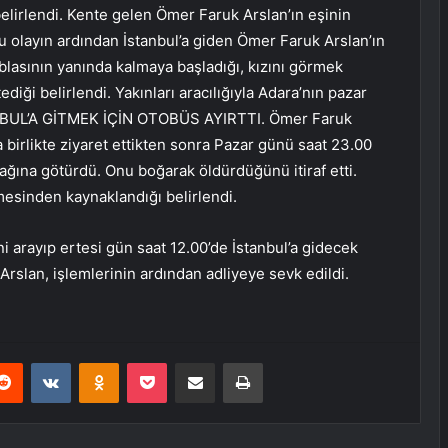
belirlendi. Kente gelen Ömer Faruk Arslan’ın eşinin
Bu olayın ardından İstanbul’a giden Ömer Faruk Arslan’ın
ablasının yanında kalmaya başladığı, kızını görmek
ediği belirlendi. Yakınları aracılığıyla Adara’nın pazar
TANBUL’A GİTMEK İÇİN OTOBÜS AYIRTTI. Ömer Faruk
 birlikte ziyaret ettikten sonra Pazar günü saat 23.00
ağına götürdü. Onu boğarak öldürdüğünü itiraf etti.
mesinden kaynaklandığı belirlendi.
i arayıp ertesi gün saat 12.00’de İstanbul’a gidecek
 Arslan, işlemlerinin ardından adliyeye sevk edildi.
erest
Reddit
VKontakte
Odnoklassniki
Pocket
E-Posta ile paylaş
Yazdır