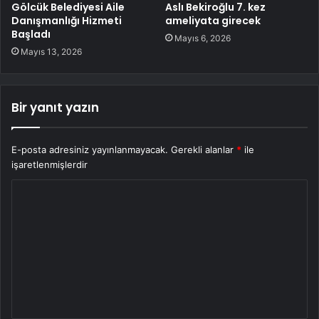
Gölcük Belediyesi Aile
Aslı Bekiroğlu 7. kez
Danışmanlığı Hizmeti
ameliyata girecek
Başladı
Mayıs 6, 2026
Mayıs 13, 2026
Bir yanıt yazın
E-posta adresiniz yayınlanmayacak.
Gerekli alanlar
*
ile
işaretlenmişlerdir
Y
o
r
u
m
*