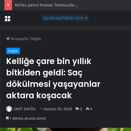
Körfez petrol ihracatı Temmuz’da çatışmalara rağmen sabit kaldı
Menü
Anasayfa
/
Sağlık
Sağlık
Kelliğe çare bin yıllık
bitkiden geldi: Saç
dökülmesi yaşayanlar
aktara koşacak
ÜMİT SAVĞA
Haziran 30, 2026
0
0
1 dakika okuma süresi