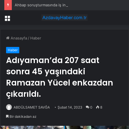
Ahbap soruşturmasında iş insanı Hüseyin Başaran’a tutuklama talebi
Menü
Anasayfa
/
Haber
Haber
Adıyaman’da 207 saat
sonra 45 yaşındaki
Ramazan Yücel enkazdan
çıkarıldı.
ABDÜLSAMET SAVĞA
Şubat 14, 2023
0
8
Bir dakikadan az