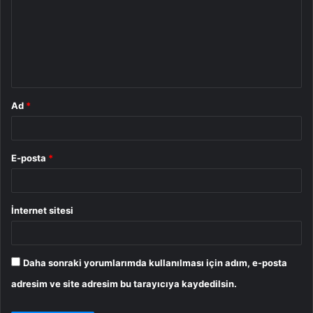
r
u
m
*
Ad
*
E-posta
*
İnternet sitesi
Daha sonraki yorumlarımda kullanılması için adım, e-posta
adresim ve site adresim bu tarayıcıya kaydedilsin.