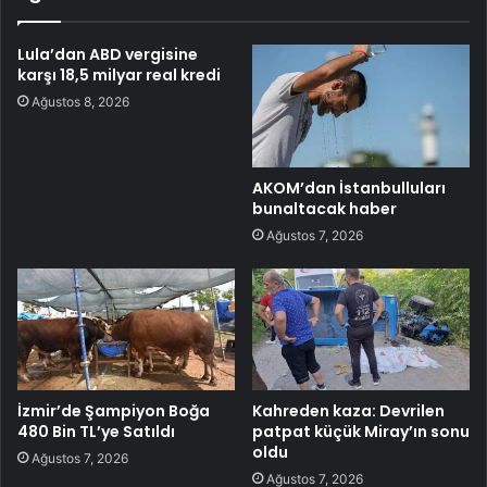
Lula’dan ABD vergisine
karşı 18,5 milyar real kredi
Ağustos 8, 2026
AKOM’dan İstanbulluları
bunaltacak haber
Ağustos 7, 2026
İzmir’de Şampiyon Boğa
Kahreden kaza: Devrilen
480 Bin TL’ye Satıldı
patpat küçük Miray’ın sonu
oldu
Ağustos 7, 2026
Ağustos 7, 2026