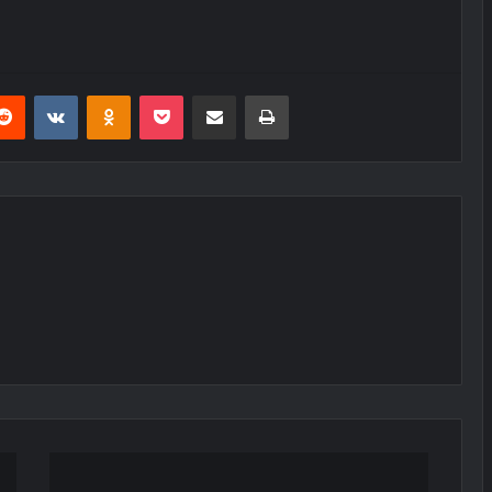
erest
Reddit
VKontakte
Odnoklassniki
Pocket
E-Posta ile paylaş
Yazdır