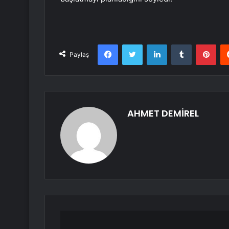
Facebook
Twitter
LinkedIn
Tumblr
Pint
Paylaş
AHMET DEMİREL