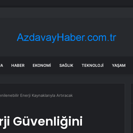
n’de Serinlemek İçin Baraj Gölüne Giren 3 Çocuk Babası Bir Kişi Yaşamını 
FA
HABER
EKONOMI
SAĞLIK
TEKNOLOJI
YAŞAM
nilenebilir Enerji Kaynaklarıyla Artıracak
ji Güvenliğini