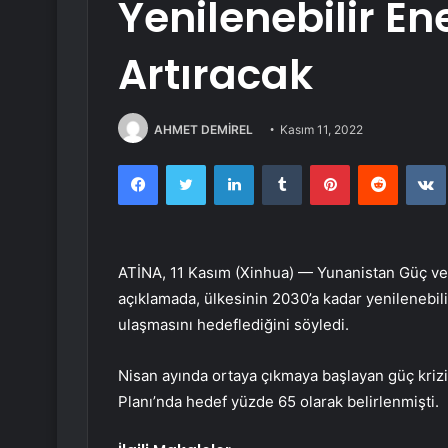
Yenilenebilir En
Artıracak
AHMET DEMİREL
Kasım 11, 2022
Facebook
Twitter
LinkedIn
Tumblr
Pinterest
Reddit
ATİNA, 11 Kasım (Xinhua) — Yunanistan Güç ve
açıklamada, ülkesinin 2030’a kadar yenilenebil
ulaşmasını hedeflediğini söyledi.
Nisan ayında ortaya çıkmaya başlayan güç kriziy
Planı’nda hedef yüzde 65 olarak belirlenmişti.