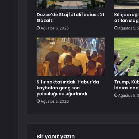
Düzce’de Staj İptali İddiası: 21
Kılıçdaroğl
Gözaltı
atılan slog
Ağustos 6, 2026
Ağustos 5, 
Sıfır noktasındaki Habur’da
Trump, Kü
kaybolan genç son
İddiasında
yolculuğuna uğurlandı
Ağustos 5, 
Ağustos 5, 2026
Bir yanıt yazın