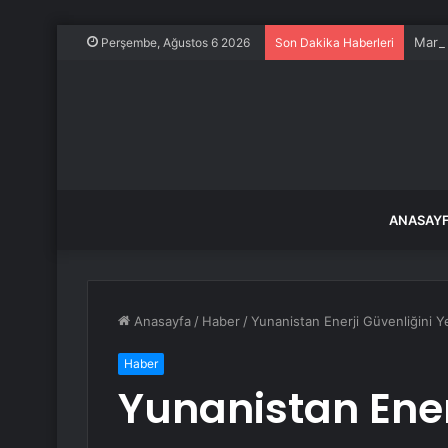
Mardi
Perşembe, Ağustos 6 2026
Son Dakika Haberleri
ANASAY
Anasayfa
/
Haber
/
Yunanistan Enerji Güvenliğini Ye
Haber
Yunanistan Ener