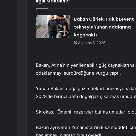
İlgili Makaleler
Bakan Gürlek: Haluk Levent
tekneyle Yunan adalarına
kaçacaktı
Ağustos 6, 2026
Bakan, Atina’nın yenilenebilir güç kaynaklarına
odaklanmayı sürdürdüğüne vurgu yaptı.
Yunan Bakan, doğalgazın dekarbonizasyona kada
2028’de birinci defa doğalgaz çıkarmak umuduyl
Skrekas, “Önemli rezervler bulma umutları oldu
Bakan ayrıyeten Yunanistan’ın kısa müddet içind
başlatmayı planladığını söyledi.