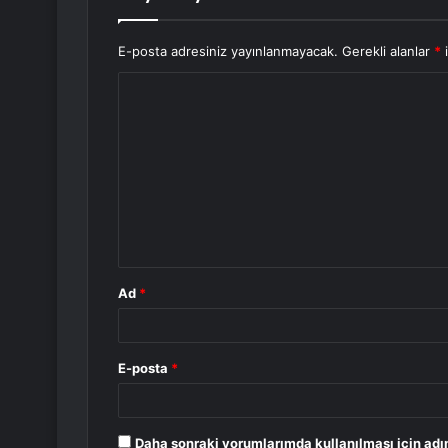
E-posta adresiniz yayınlanmayacak.
Gerekli alanlar
*
i
Y
o
r
u
m
*
Ad
*
E-posta
*
Daha sonraki yorumlarımda kullanılması için adı