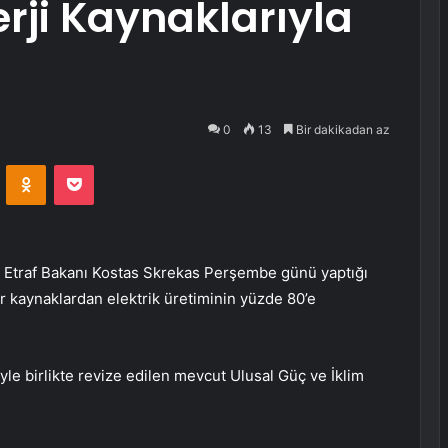
erji Kaynaklarıyla
0
13
Bir dakikadan az
VKontakte
Odnoklassniki
Pocket
 Etraf Bakanı Kostas Skrekas Perşembe günü yaptığı
ir kaynaklardan elektrik üretiminin yüzde 80’e
le birlikte revize edilen mevcut Ulusal Güç ve İklim