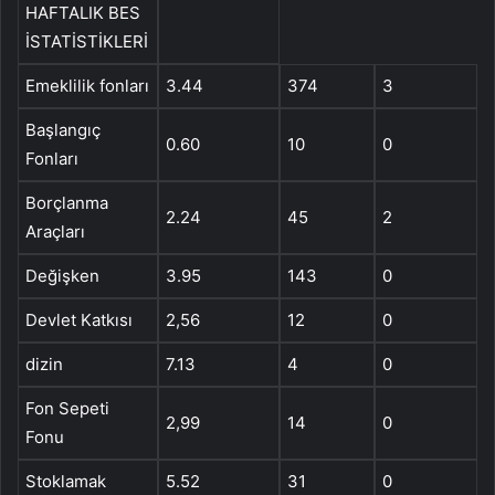
HAFTALIK BES
İSTATİSTİKLERİ
Emeklilik fonları
3.44
374
3
Başlangıç ​​
0.60
10
0
Fonları
Borçlanma
2.24
45
2
Araçları
Değişken
3.95
143
0
Devlet Katkısı
2,56
12
0
dizin
7.13
4
0
Fon Sepeti
2,99
14
0
Fonu
Stoklamak
5.52
31
0