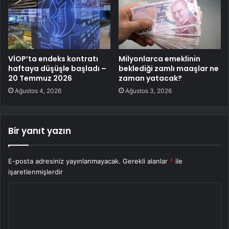
VİOP’ta endeks kontratı
Milyonlarca emeklinin
haftaya düşüşle başladı –
beklediği zamlı maaşlar ne
20 Temmuz 2026
zaman yatacak?
Ağustos 4, 2026
Ağustos 3, 2026
Bir yanıt yazın
E-posta adresiniz yayınlanmayacak.
Gerekli alanlar
*
ile
işaretlenmişlerdir
Y
o
r