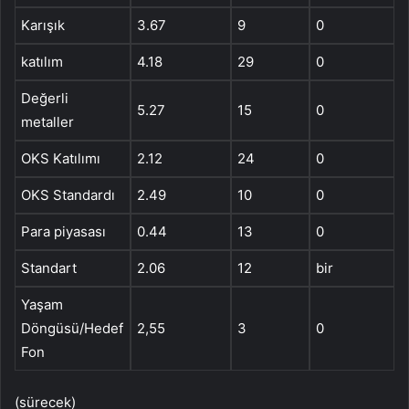
Karışık
3.67
9
0
katılım
4.18
29
0
Değerli
5.27
15
0
metaller
OKS Katılımı
2.12
24
0
OKS Standardı
2.49
10
0
Para piyasası
0.44
13
0
Standart
2.06
12
bir
Yaşam
Döngüsü/Hedef
2,55
3
0
Fon
(sürecek)