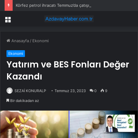
Körfez petrol ihracatı Temmuz’da çatışmalara rağmen sabit kaldı
Menü
Anasayfa
/
Ekonomi
Ekonomi
Yatırım ve BES Fonları Değer
Kazandı
SEZAİ KONURALP
Temmuz 23, 2023
0
9
Bir dakikadan az