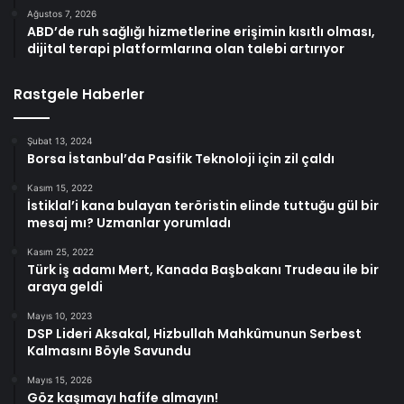
Ağustos 7, 2026
ABD’de ruh sağlığı hizmetlerine erişimin kısıtlı olması,
dijital terapi platformlarına olan talebi artırıyor
Rastgele Haberler
Şubat 13, 2024
Borsa İstanbul’da Pasifik Teknoloji için zil çaldı
Kasım 15, 2022
İstiklal’i kana bulayan teröristin elinde tuttuğu gül bir
mesaj mı? Uzmanlar yorumladı
Kasım 25, 2022
Türk iş adamı Mert, Kanada Başbakanı Trudeau ile bir
araya geldi
Mayıs 10, 2023
DSP Lideri Aksakal, Hizbullah Mahkûmunun Serbest
Kalmasını Böyle Savundu
Mayıs 15, 2026
Göz kaşımayı hafife almayın!