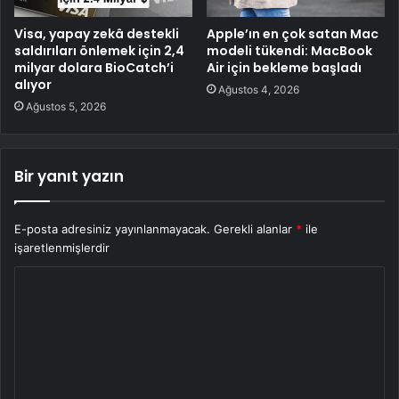
Visa, yapay zekâ destekli
Apple’ın en çok satan Mac
saldırıları önlemek için 2,4
modeli tükendi: MacBook
milyar dolara BioCatch’i
Air için bekleme başladı
alıyor
Ağustos 4, 2026
Ağustos 5, 2026
Bir yanıt yazın
E-posta adresiniz yayınlanmayacak.
Gerekli alanlar
*
ile
işaretlenmişlerdir
Y
o
r
u
m