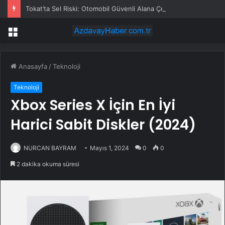
Tokat’ta Sel Riski: Otomobil Güvenli Alana Çekildi
Menü
Anasayfa
/
Teknoloji
Teknoloji
Xbox Series X İçin En İyi
Harici Sabit Diskler (2024)
NURCAN BAYRAM
Mayıs 1, 2024
0
0
2 dakika okuma süresi