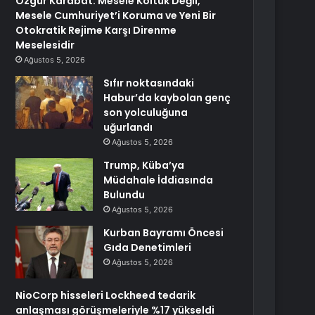
Özgür Karabat: Mesele Koltuk Değil,
Mesele Cumhuriyet’i Koruma ve Yeni Bir
Otokratik Rejime Karşı Direnme
Meselesidir
Ağustos 5, 2026
Sıfır noktasındaki
Habur’da kaybolan genç
son yolculuğuna
uğurlandı
Ağustos 5, 2026
Trump, Küba’ya
Müdahale İddiasında
Bulundu
Ağustos 5, 2026
Kurban Bayramı Öncesi
Gıda Denetimleri
Ağustos 5, 2026
NioCorp hisseleri Lockheed tedarik
anlaşması görüşmeleriyle %17 yükseldi