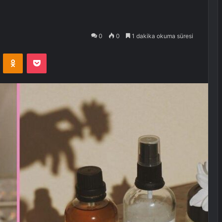
0
0
1 dakika okuma süresi
VKontakte
Odnoklassniki
Pocket