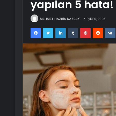
yapılan 5 hata!
MEHMET HAZBİN KAZBEK
Eylül 9, 2025
Facebook
Twitter
LinkedIn
Tumblr
Pinterest
Reddit