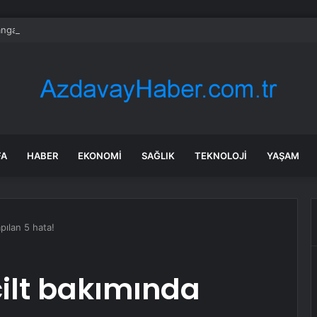
gazi’de Yeşil Alanlar Titizlikle Korunuyor
FA
HABER
EKONOMI
SAĞLIK
TEKNOLOJI
YAŞAM
pılan 5 hata!
ilt bakımında