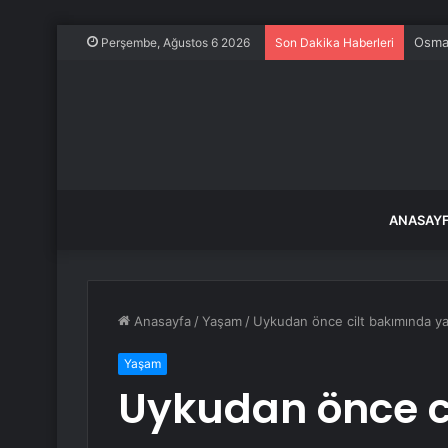
Osman
Perşembe, Ağustos 6 2026
Son Dakika Haberleri
ANASAY
Anasayfa
/
Yaşam
/
Uykudan önce cilt bakımında ya
Yaşam
Uykudan önce c