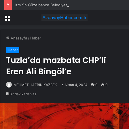
İzmir’in Güzelbahçe Belediyesi’ne operasyon! CHP’li Başkan Mustafa Günay dahil, çok sayıda gözaltı var
Menü
Anasayfa
/
Haber
Haber
Tuzla’da mazbata CHP’li
Eren Ali Bingöl’e
MEHMET HAZBİN KAZBEK
Nisan 4, 2024
0
0
Bir dakikadan az