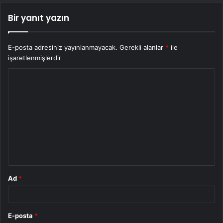
Bir yanıt yazın
E-posta adresiniz yayınlanmayacak.
Gerekli alanlar
*
ile
işaretlenmişlerdir
Y
o
r
u
m
*
Ad
*
E-posta
*