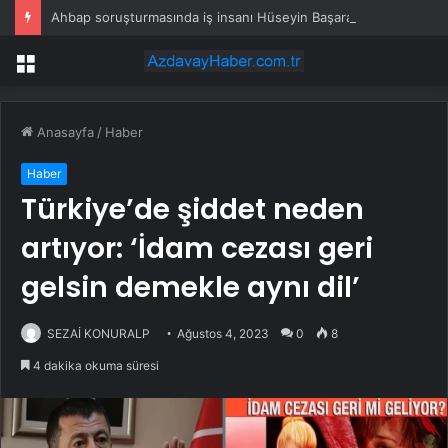
Ahbap soruşturmasında iş insanı Hüseyin Başaran’a tutuklama talebi
Menü
Anasayfa
/
Haber
Haber
Türkiye’de şiddet neden
artıyor: ‘İdam cezası geri
gelsin demekle aynı dil’
SEZAİ KONURALP
Ağustos 4, 2023
0
8
4 dakika okuma süresi