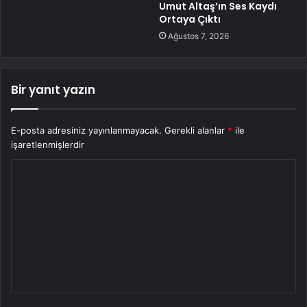
Umut Altaş’ın Ses Kaydı
Ortaya Çıktı
Ağustos 7, 2026
Bir yanıt yazın
E-posta adresiniz yayınlanmayacak.
Gerekli alanlar
*
ile
işaretlenmişlerdir
Y
o
r
u
m
*