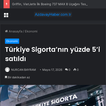
Griffin, VietJet’e İlk Boeing 737 MAX 8 Uçağını Teslim Etti
Menü
Anasayfa
/
Ekonomi
Ekonomi
Türkiye Sigorta’nın yüzde 5’i
satıldı
NURCAN BAYRAM
Mayıs 17, 2026
0
0
Bir dakikadan az