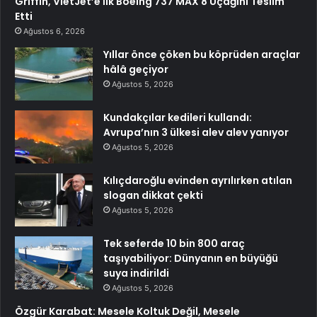
Griffin, VietJet’e İlk Boeing 737 MAX 8 Uçağını Teslim
Etti
Ağustos 6, 2026
Yıllar önce çöken bu köprüden araçlar
hâlâ geçiyor
Ağustos 5, 2026
Kundakçılar kedileri kullandı:
Avrupa’nın 3 ülkesi alev alev yanıyor
Ağustos 5, 2026
Kılıçdaroğlu evinden ayrılırken atılan
slogan dikkat çekti
Ağustos 5, 2026
Tek seferde 10 bin 800 araç
taşıyabiliyor: Dünyanın en büyüğü
suya indirildi
Ağustos 5, 2026
Özgür Karabat: Mesele Koltuk Değil, Mesele