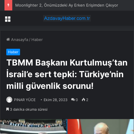
Moonlighter 2, Önümüzdeki Ay Erken Erişimden Çıkıyor
Menü
Anasayfa
/
Haber
Haber
TBMM Başkanı Kurtulmuş’tan
İsrail’e sert tepki: Türkiye’nin
milli güvenlik sorunu!
PINAR YÜCE
Ekim 28, 2023
0
2
3 dakika okuma süresi