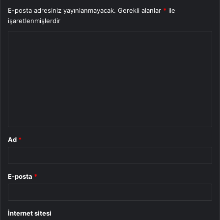
E-posta adresiniz yayınlanmayacak.
Gerekli alanlar
*
ile
işaretlenmişlerdir
Y
o
r
u
m
*
Ad
*
E-posta
*
İnternet sitesi