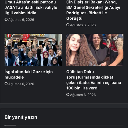
Umut Altaş’ın eski patronu
Çin Dışişleri Bakanı Wang,
JASAT’a anlattı! Eski valiyle
BM Genel Sekreterliği Adayı
ilgili vahim iddia
Rodrigues-Birkett ile
Görüştü
Ağustos 6, 2026
Ağustos 6, 2026
İşgal altındaki Gazze için
Gülistan Doku
mücadele
soruşturmasında dikkat
çeken ifade: Valinin eşi bana
Ağustos 6, 2026
100 bin lira verdi
Ağustos 6, 2026
Bir yanıt yazın