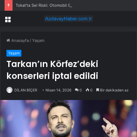
Tokat’ta Sel Riski: Otomobil Güvenli Alana Çekildi
Menü
Anasayfa
/
Yaşam
Yaşam
Tarkan’ın Körfez’deki
konserleri iptal edildi
DİLAN BİÇER
Nisan 14, 2026
0
0
Bir dakikadan az