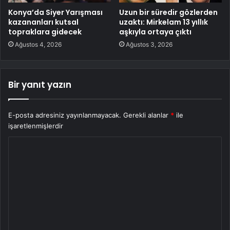
Konya’da Siyer Yarışması
Uzun bir süredir gözlerden
kazananları kutsal
uzaktı: Mirkelam 13 yıllık
topraklara gidecek
aşkıyla ortaya çıktı
Ağustos 4, 2026
Ağustos 3, 2026
Bir yanıt yazın
E-posta adresiniz yayınlanmayacak.
Gerekli alanlar
*
ile
işaretlenmişlerdir
Y
o
r
u
m
*