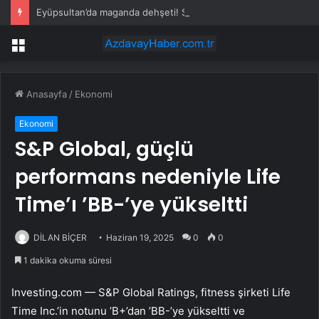
Eyüpsultan’da maganda dehşeti! Sürücünün önünü kesti, tehdit etti
Menü
Anasayfa
/
Ekonomi
Ekonomi
S&P Global, güçlü
performans nedeniyle Life
Time’ı ’BB-’ye yükseltti
DİLAN BİÇER
Haziran 19, 2025
0
0
1 dakika okuma süresi
Investing.com — S&P Global Ratings, fitness şirketi Life
Time Inc.’in notunu ’B+’dan ’BB-’ye yükseltti ve