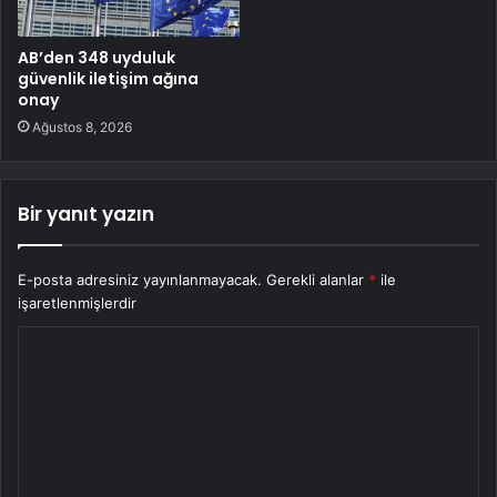
AB’den 348 uyduluk
güvenlik iletişim ağına
onay
Ağustos 8, 2026
Bir yanıt yazın
E-posta adresiniz yayınlanmayacak.
Gerekli alanlar
*
ile
işaretlenmişlerdir
Y
o
r
u
m