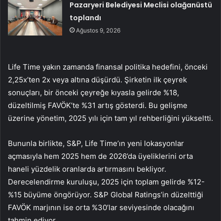
Pazaryeri Belediyesi Meclisi olağanüstü
toplandı
Ağustos 9, 2026
Life Time yakın zamanda finansal politika hedefini, önceki
2,25x’ten 2x veya altına düşürdü. Şirketin ilk çeyrek
sonuçları, bir önceki çeyreğe kıyasla gelirde %18,
düzeltilmiş FAVÖK’te %31 artış gösterdi. Bu gelişme
üzerine yönetim, 2025 yılı için tam yıl rehberliğini yükseltti.
Bununla birlikte, S&P, Life Time’ın yeni lokasyonlar
açmasıyla hem 2025 hem de 2026’da üyeliklerini orta
haneli yüzdelik oranlarda artırmasını bekliyor.
Derecelendirme kuruluşu, 2025 için toplam gelirde %12-
%15 büyüme öngörüyor. S&P Global Ratings’in düzelttiği
FAVÖK marjının ise orta %30’lar seviyesinde olacağını
tahmin ediyor.