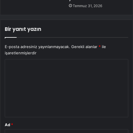
Temmuz 31, 2026
Bir yanıt yazın
E-posta adresiniz yayınlanmayacak.
Gerekli alanlar
*
ile
işaretlenmişlerdir
Y
o
r
u
m
*
Ad
*