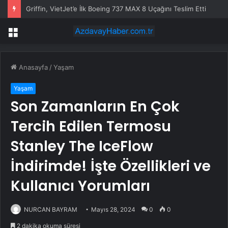
Griffin, VietJet’e İlk Boeing 737 MAX 8 Uçağını Teslim Etti
Menü
Anasayfa
/
Yaşam
Yaşam
Son Zamanların En Çok
Tercih Edilen Termosu
Stanley The IceFlow
İndirimde! İşte Özellikleri ve
Kullanıcı Yorumları
NURCAN BAYRAM
Mayıs 28, 2024
0
0
2 dakika okuma süresi