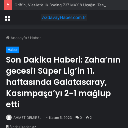
Griffin, VietJet’e İlk Boeing 737 MAX 8 Uçağını Teslim Etti
Menü
Anasayfa
/
Haber
Haber
Son Dakika Haberi: Zaha’nın
gecesi! Süper Lig’in 11.
haftasında Galatasaray,
Kasımpaşa’yı 2-1 mağlup
etti
AHMET DEMİREL
Kasım 5, 2023
0
2
Bir dakikadan az