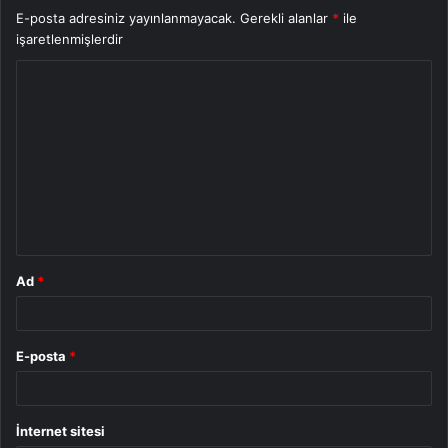
E-posta adresiniz yayınlanmayacak.
Gerekli alanlar
*
ile
işaretlenmişlerdir
Y
o
r
u
m
*
Ad
*
E-posta
*
İnternet sitesi