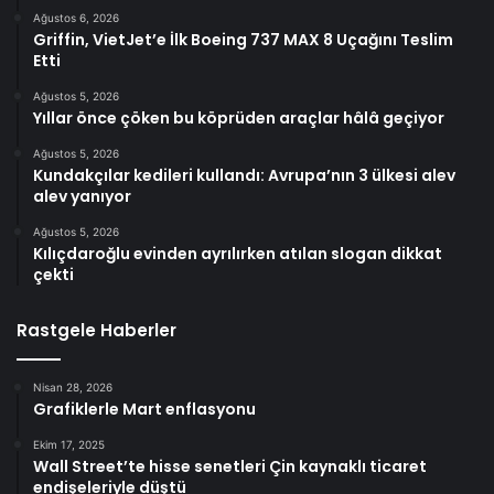
Ağustos 6, 2026
Griffin, VietJet’e İlk Boeing 737 MAX 8 Uçağını Teslim
Etti
Ağustos 5, 2026
Yıllar önce çöken bu köprüden araçlar hâlâ geçiyor
Ağustos 5, 2026
Kundakçılar kedileri kullandı: Avrupa’nın 3 ülkesi alev
alev yanıyor
Ağustos 5, 2026
Kılıçdaroğlu evinden ayrılırken atılan slogan dikkat
çekti
Rastgele Haberler
Nisan 28, 2026
Grafiklerle Mart enflasyonu
Ekim 17, 2025
Wall Street’te hisse senetleri Çin kaynaklı ticaret
endişeleriyle düştü