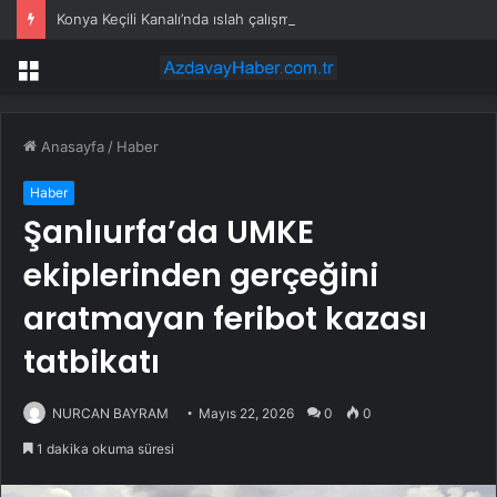
Konya Keçili Kanalı’nda ıslah çalışması sürüyor
Menü
Anasayfa
/
Haber
Haber
Şanlıurfa’da UMKE
ekiplerinden gerçeğini
aratmayan feribot kazası
tatbikatı
NURCAN BAYRAM
Mayıs 22, 2026
0
0
1 dakika okuma süresi