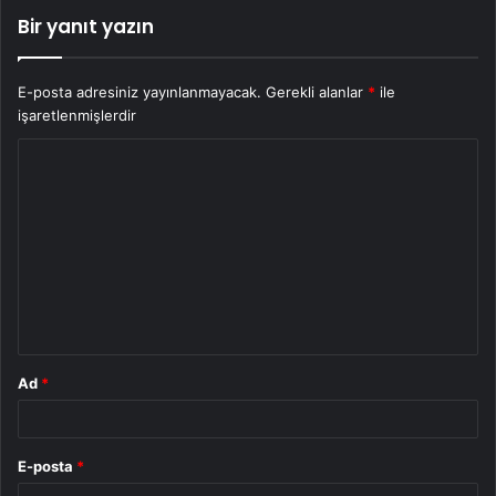
Bir yanıt yazın
E-posta adresiniz yayınlanmayacak.
Gerekli alanlar
*
ile
işaretlenmişlerdir
Y
o
r
u
m
*
Ad
*
E-posta
*