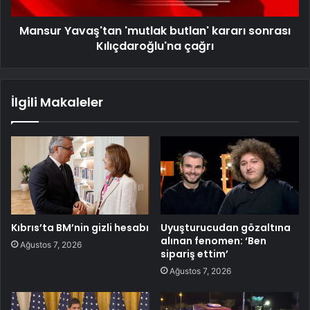
Mansur Yavaş'tan 'mutlak butlan' kararı sonrası
Kılıçdaroğlu'na çağrı
İlgili Makaleler
Kıbrıs’ta BM’nin gizli hesabı
Uyuşturucudan gözaltına
alınan fenomen: ‘Ben
Ağustos 7, 2026
sipariş ettim’
Ağustos 7, 2026