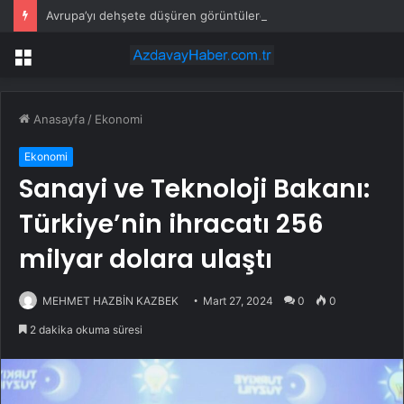
Avrupa’yı dehşete düşüren görüntülerden sonra ‘İspanya Schengen’den çıkartılsın’ önerisi
Menü
Anasayfa
/
Ekonomi
Ekonomi
Sanayi ve Teknoloji Bakanı:
Türkiye’nin ihracatı 256
milyar dolara ulaştı
MEHMET HAZBİN KAZBEK
Mart 27, 2024
0
0
2 dakika okuma süresi