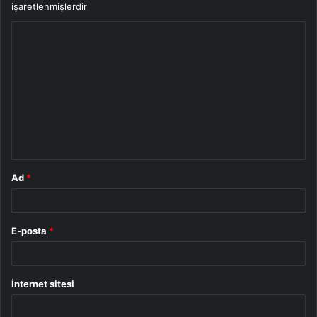
işaretlenmişlerdir
Y
o
r
u
m
*
Ad
*
E-posta
*
İnternet sitesi