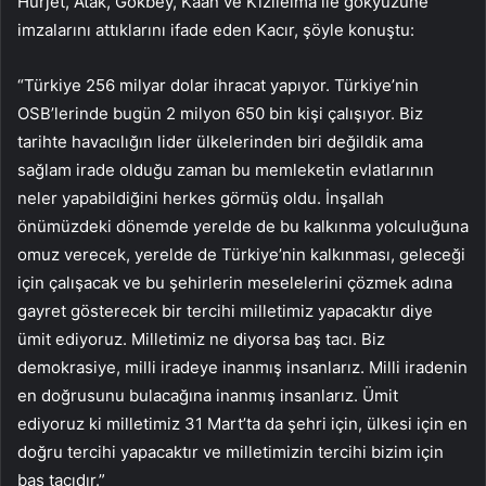
Hürjet, Atak, Gökbey, Kaan ve Kızılelma ile gökyüzüne
imzalarını attıklarını ifade eden Kacır, şöyle konuştu:
“Türkiye 256 milyar dolar ihracat yapıyor. Türkiye’nin
OSB’lerinde bugün 2 milyon 650 bin kişi çalışıyor. Biz
tarihte havacılığın lider ülkelerinden biri değildik ama
sağlam irade olduğu zaman bu memleketin evlatlarının
neler yapabildiğini herkes görmüş oldu. İnşallah
önümüzdeki dönemde yerelde de bu kalkınma yolculuğuna
omuz verecek, yerelde de Türkiye’nin kalkınması, geleceği
için çalışacak ve bu şehirlerin meselelerini çözmek adına
gayret gösterecek bir tercihi milletimiz yapacaktır diye
ümit ediyoruz. Milletimiz ne diyorsa baş tacı. Biz
demokrasiye, milli iradeye inanmış insanlarız. Milli iradenin
en doğrusunu bulacağına inanmış insanlarız. Ümit
ediyoruz ki milletimiz 31 Mart’ta da şehri için, ülkesi için en
doğru tercihi yapacaktır ve milletimizin tercihi bizim için
baş tacıdır.”