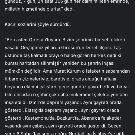
gündüz, 7 gün, 24 saat 365 gün her daim milletin emrinde,
milletin hizmetinde olurlar.” dedi.
Kacır, sözlerini şöyle sürdürdü:
“Ben aslen Giresun’luyum. Bizim şehrimiz bir sel felaketi
yaşadı. Geçtiğimiz yıllarda Giresun’un Dereli ilçesi. Taş
üstünde taş kalmadı orayı o halde gören herkes dedi ki
burası haritadan silinmiştir yeniden bu şehrin inşası
mümkün değildir. Ama Murat Kurum o felaketin sabahından
itibaren çizmeleriyle, baretiyle, orada olduğu haftalar
boyunca ekibini çalıştırdı gece gündüz gayret etti ve bir yıl
bile olmadan o şehir çok daha mükemmel şekilde yeniden
inşa edildi. İzmir’de deprem yaşandı. Aynı gayreti orada
gösterdi. Elazığ’da deprem yaşandı, aynı gayreti orada
gösterdi. Kastamonu’da, Bozkurt’ta, Abana’da felaketler
yaşandı aynı çabayı, aynı gayreti orada gösterdi. Geçen
sene 6 Şubat’tan sonra doğru Nurdağı’na İslahiye’ye gitti.