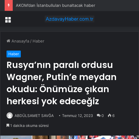
AKOM’dan İstanbulluları bunaltacak haber
Menü
Anasayfa
/
Haber
Haber
Rusya’nın paralı ordusu
Wagner, Putin’e meydan
okudu: Önümüze çıkan
herkesi yok edeceğiz
ABDÜLSAMET SAVĞA
Temmuz 12, 2023
0
6
1 dakika okuma süresi