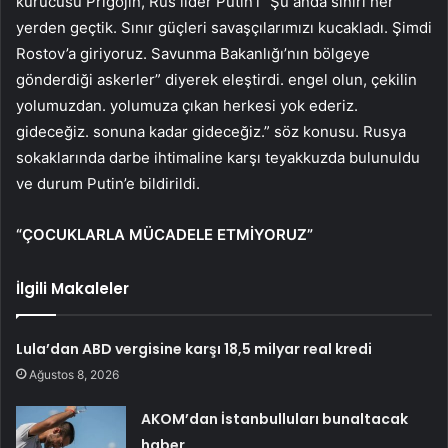
kurucusu Prigojin, Rus lider Putin’i “Şu anda sınırı her
yerden geçtik. Sınır güçleri savaşçılarımızı kucakladı. Şimdi
Rostov’a giriyoruz. Savunma Bakanlığı’nın bölgeye
gönderdiği askerler” diyerek eleştirdi. engel olun, çekilin
yolumuzdan. yolumuza çıkan herkesi yok ederiz.
gideceğiz. sonuna kadar gideceğiz.” söz konusu. Rusya
sokaklarında darbe ihtimaline karşı teyakkuzda bulunuldu
ve durum Putin’e bildirildi.
“ÇOCUKLARLA MÜCADELE ETMİYORUZ”
İlgili Makaleler
Lula’dan ABD vergisine karşı 18,5 milyar real kredi
Ağustos 8, 2026
AKOM’dan İstanbulluları bunaltacak
haber