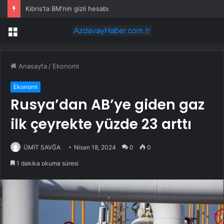
Kıbrıs’ta BM’nin gizli hesabı
Menü
Anasayfa
/
Ekonomi
Ekonomi
Rusya’dan AB’ye giden gaz
ilk çeyrekte yüzde 23 arttı
ÜMİT SAVĞA
Nisan 18, 2024
0
0
1 dakika okuma süresi