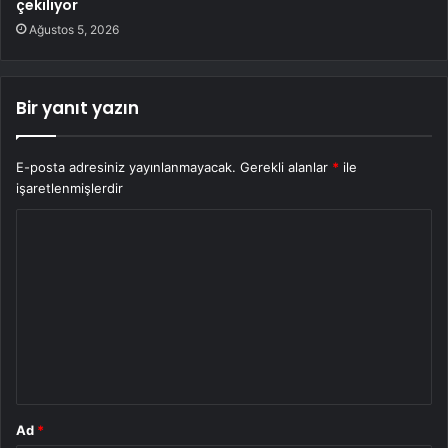
çekiliyor
Ağustos 5, 2026
Bir yanıt yazın
E-posta adresiniz yayınlanmayacak.
Gerekli alanlar
*
ile
işaretlenmişlerdir
Y
o
r
u
m
*
Ad
*