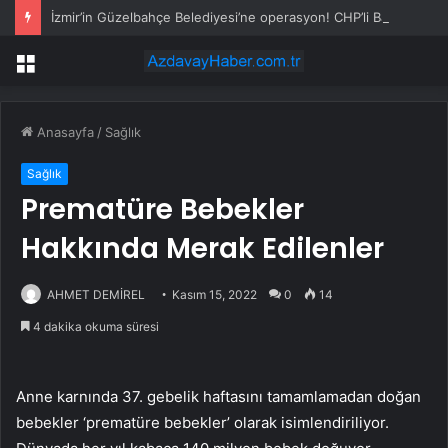
İzmir’in Güzelbahçe Belediyesi’ne operasyon! CHP’li Başkan Mustafa Günay dahil, çok sayıda gözaltı var
Menü
Anasayfa
/
Sağlık
Sağlık
Prematüre Bebekler
Hakkında Merak Edilenler
AHMET DEMİREL
Kasım 15, 2022
0
14
4 dakika okuma süresi
Anne karnında 37. gebelik haftasını tamamlamadan doğan
bebekler ‘prematüre bebekler’ olarak isimlendiriliyor.