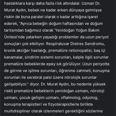
hastalıklara karşı daha fazla risk altındalar. Uzman Dr.
Murat Aydın, bebek ne kadar erken dünyaya gelmişse
riskin de buna paralel olarak o kadar arttığına işaret
ederek, “Ayrıca bebeğin doğum haftasından ve doğum
tartısından bağımsız olarak ‘Yenidoğan Yoğun Bakım
Ünitesi’nde yatarken yaşadığı problemler da uzun periyot
sonuçları çok etkiliyor. Respiratuvar Distres Sendromu,
kronik akciğer hastalığı, prematüre retionopatisi, baş içi
kanamalar, sindirim sistemi sorunları, kalple ilgili sorunlar
prematüre bebeklerde epey sık görülüyor. Uzun periyotta
de görme ve işitme sorunları, öğrenme zahmeti, konuşma
sorunları ile serebral palsi üzere nörolojik sorunlar
gelişebiliyor.” diyor. Dr. Murat Aydın,
bu nedenle yüksek
riskli prematüre bebeklerin yenidoğan uzmanı, nöroloji
uzmanı, çocuk gelişim uzmanı, oftalmolog, odyolog,
konuşma terapistleri ve fizyoterapistlerle birlikte
multidisipliner olarak izlenmeleri gerektiğini sözlerine