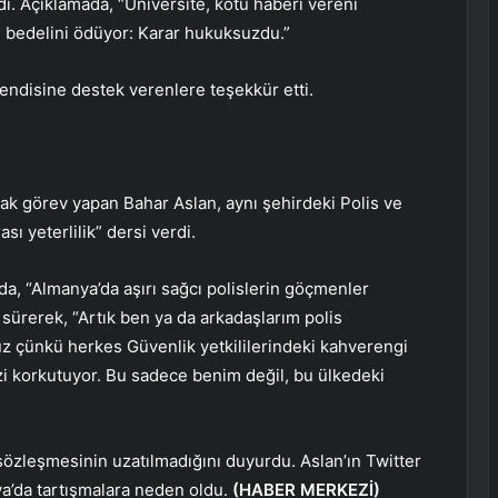
di. Açıklamada, “Üniversite, kötü haberi vereni
n bedelini ödüyor: Karar hukuksuzdu.”
endisine destek verenlere teşekkür etti.
ak görev yapan Bahar Aslan, aynı şehirdeki Polis ve
ı yeterlilik” dersi verdi.
da, “Almanya’da aşırı sağcı polislerin göçmenler
 sürerek, “Artık ben ya da arkadaşlarım polis
uz çünkü herkes Güvenlik yetkililerindeki kahverengi
r bizi korkutuyor. Bu sadece benim değil, bu ülkedeki
özleşmesinin uzatılmadığını duyurdu. Aslan’ın Twitter
ya’da tartışmalara neden oldu.
(HABER MERKEZİ)