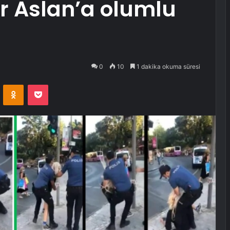
 Aslan’a olumlu
0
10
1 dakika okuma süresi
VKontakte
Odnoklassniki
Pocket