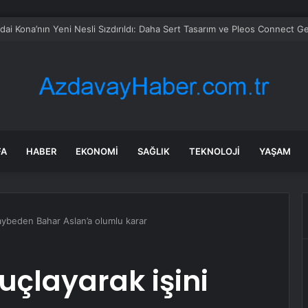
 soruşturmasında iş insanı Hüseyin Başaran’a tutuklama talebi
FA
HABER
EKONOMI
SAĞLIK
TEKNOLOJI
YAŞAM
i kaybeden Bahar Aslan’a olumlu karar
 suçlayarak işini