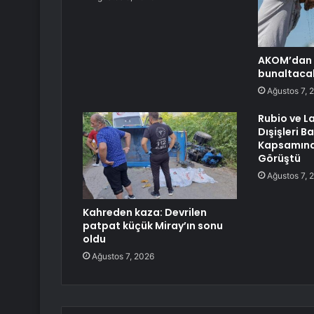
AKOM’dan İ
bunaltaca
Ağustos 7, 
Rubio ve L
Dışişleri B
Kapsamınd
Görüştü
Ağustos 7, 
Kahreden kaza: Devrilen
patpat küçük Miray’ın sonu
oldu
Ağustos 7, 2026