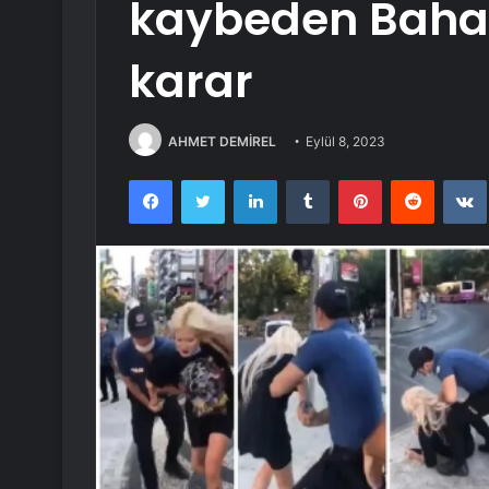
kaybeden Bahar
karar
AHMET DEMİREL
Eylül 8, 2023
Facebook
Twitter
LinkedIn
Tumblr
Pinterest
Reddit