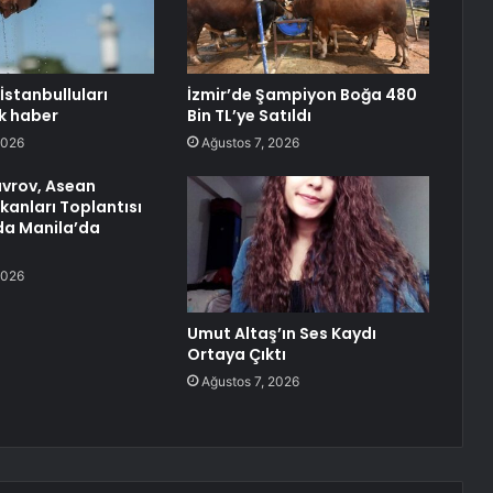
stanbulluları
İzmir’de Şampiyon Boğa 480
k haber
Bin TL’ye Satıldı
2026
Ağustos 7, 2026
avrov, Asean
akanları Toplantısı
a Manila’da
2026
Umut Altaş’ın Ses Kaydı
Ortaya Çıktı
Ağustos 7, 2026