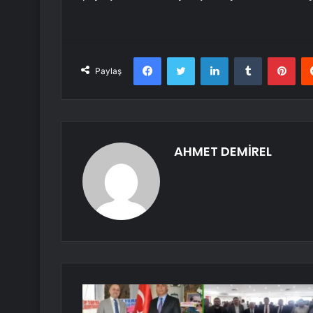
Facebook
Twitter
LinkedIn
Tumblr
Pint
Paylaş
AHMET DEMİREL