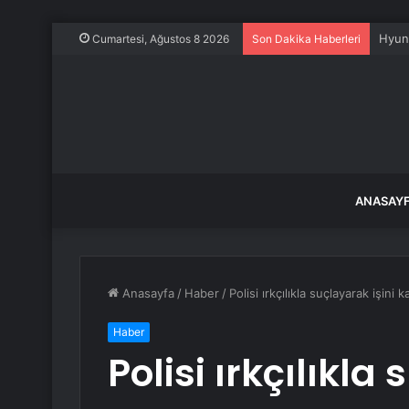
Ahbap
Cumartesi, Ağustos 8 2026
Son Dakika Haberleri
ANASAY
Anasayfa
/
Haber
/
Polisi ırkçılıkla suçlayarak işin
Haber
Polisi ırkçılıkla