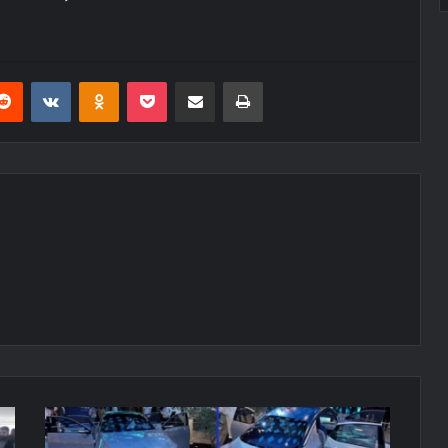
erest
Reddit
VKontakte
Odnoklassniki
Pocket
E-Posta ile paylaş
Yazdır