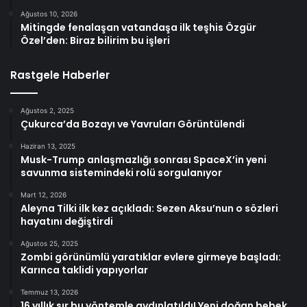
Ağustos 10, 2026
Mitingde fenalaşan vatandaşa ilk teşhis Özgür
Özel’den: Biraz bilirim bu işleri
Rastgele Haberler
Ağustos 2, 2025
Çukurca’da Bozayı ve Yavruları Görüntülendi
Haziran 13, 2025
Musk-Trump anlaşmazlığı sonrası SpaceX’in yeni
savunma sistemindeki rolü sorgulanıyor
Mart 12, 2026
Aleyna Tilki ilk kez açıkladı: Sezen Aksu’nun o sözleri
hayatını değiştirdi
Ağustos 25, 2025
Zombi görünümlü yaratıklar evlere girmeye başladı:
Karınca taklidi yapıyorlar
Temmuz 13, 2026
16 yıllık sır bu yöntemle aydınlatıldı! Yeni doğan bebek