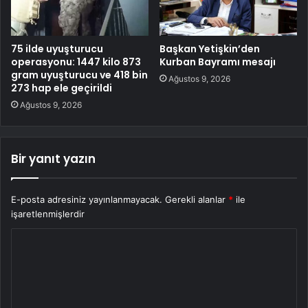
75 ilde uyuşturucu
Başkan Yetişkin’den
operasyonu: 1447 kilo 873
Kurban Bayramı mesajı
gram uyuşturucu ve 418 bin
Ağustos 9, 2026
273 hap ele geçirildi
Ağustos 9, 2026
Bir yanıt yazın
E-posta adresiniz yayınlanmayacak.
Gerekli alanlar
*
ile
işaretlenmişlerdir
Y
o
r
u