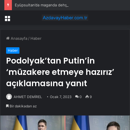
Eyüpsultan’da maganda dehşeti! Sürücünün önünü kesti, tehdit etti
Menü
Anasayfa
/
Haber
Haber
Podolyak’tan Putin’in
‘müzakere etmeye hazırız’
açıklamasına yanıt
AHMET DEMİREL
Ocak 7, 2023
0
9
Bir dakikadan az