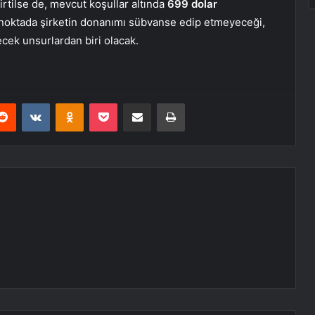
rtilse de, mevcut koşullar altında
699 dolar
noktada şirketin donanımı sübvanse edip etmeyeceği,
ek unsurlardan biri olacak.
erest
Reddit
VKontakte
Odnoklassniki
Pocket
E-Posta ile paylaş
Yazdır