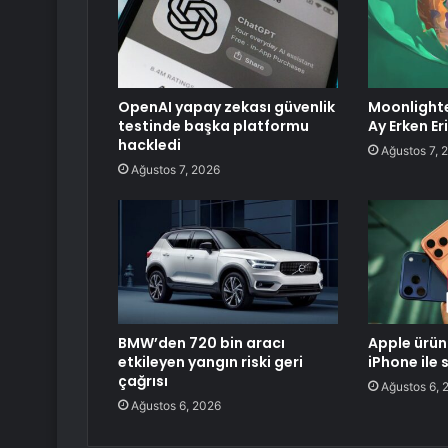
OpenAI yapay zekası güvenlik
Moonlight
testinde başka platformu
Ay Erken Er
hackledi
Ağustos 7, 
Ağustos 7, 2026
BMW’den 720 bin aracı
Apple ürün
etkileyen yangın riski geri
iPhone ile 
çağrısı
Ağustos 6, 
Ağustos 6, 2026