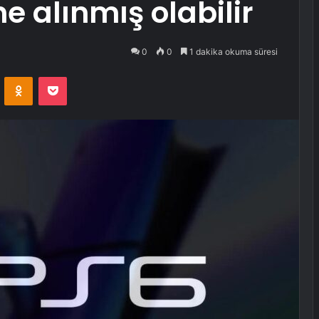
ne alınmış olabilir
0
0
1 dakika okuma süresi
VKontakte
Odnoklassniki
Pocket