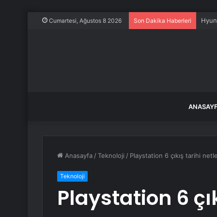
Ahbap
Cumartesi, Ağustos 8 2026
Son Dakika Haberleri
ANASAY
Anasayfa
/
Teknoloji
/
Playstation 6 çıkış tarihi netl
Teknoloji
Playstation 6 çık