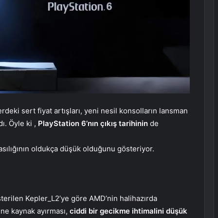
eki sert fiyat artışları, yeni nesil konsolların lansman
ı. Öyle ki ,
PlayStation 6’nın çıkış
tarihinin
de
asılığının oldukça düşük olduğunu gösteriyor.
sterilen Kepler_L2’ye göre AMD’nin halihazırda
cine kaynak ayırması,
ciddi bir gecikme ihtimalini düşük