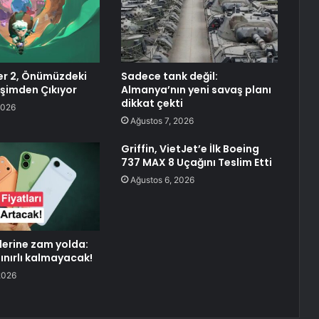
er 2, Önümüzdeki
Sadece tank değil:
işimden Çıkıyor
Almanya’nın yeni savaş planı
dikkat çekti
2026
Ağustos 7, 2026
Griffin, VietJet’e İlk Boeing
737 MAX 8 Uçağını Teslim Etti
Ağustos 6, 2026
lerine zam yolda:
sınırlı kalmayacak!
2026