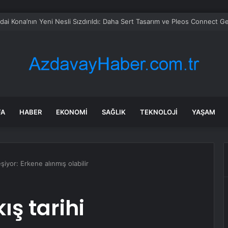
 soruşturmasında iş insanı Hüseyin Başaran’a tutuklama talebi
FA
HABER
EKONOMI
SAĞLIK
TEKNOLOJI
YAŞAM
eşiyor: Erkene alınmış olabilir
ış tarihi