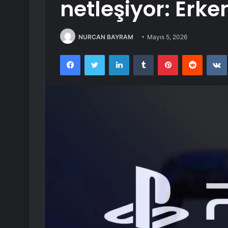
netleşiyor: Erke
NURCAN BAYRAM
Mayıs 5, 2026
Facebook
Twitter
LinkedIn
Tumblr
Pinterest
Reddit