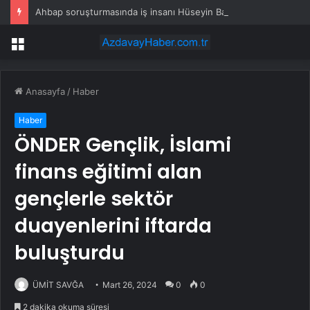
Ahbap soruşturmasında iş insanı Hüseyin Başaran’a tutuklama talebi
Menü
Anasayfa
/
Haber
Haber
ÖNDER Gençlik, İslami
finans eğitimi alan
gençlerle sektör
duayenlerini iftarda
buluşturdu
ÜMİT SAVĞA
Mart 26, 2024
0
0
2 dakika okuma süresi