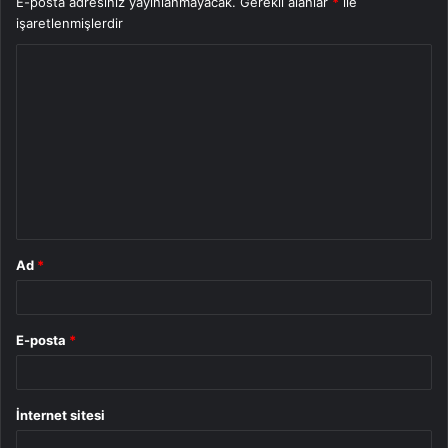
E-posta adresiniz yayınlanmayacak.
Gerekli alanlar
*
ile
işaretlenmişlerdir
Y
o
r
u
m
*
Ad
*
E-posta
*
İnternet sitesi