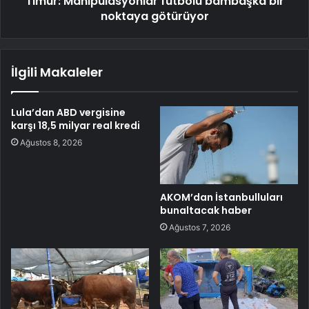
Timur: Manipülasyonlar futbolu bambaşka bir
noktaya götürüyor
İlgili Makaleler
Lula’dan ABD vergisine
karşı 18,5 milyar real kredi
Ağustos 8, 2026
AKOM’dan İstanbulluları
bunaltacak haber
Ağustos 7, 2026