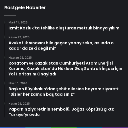
Rastgele Haberler
Mart 11, 2026
İzmit Kozluk’ta tehlike oluşturan metruk binaya yıkım
Kasım 27, 2025
Avukatlık sınavını bile geçen yapay zeka, aslında o
kadar da zeki değil mi?
Haziran 25, 2025
Rosatom ve Kazakistan Cumhuriyeti Atom Enerjisi
Kurumu, Kazakistan’da Nükleer Güç Santrali İnşası İçin
Yol Haritasını Onayladı
Nisan 1, 2026
Başkan Büyükakın’dan şehit ailesine bayram ziyareti:
“Sizler her zaman baş tacısınız”
Kasım 29, 2025
Papa’nın ziyaretinin sembolü, Boğaz Köprüsü çıktı:
Türkiye’yi övdü