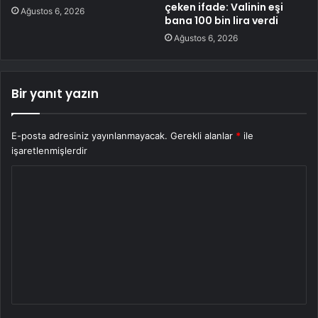
çeken ifade: Valinin eşi
Ağustos 6, 2026
bana 100 bin lira verdi
Ağustos 6, 2026
Bir yanıt yazın
E-posta adresiniz yayınlanmayacak.
Gerekli alanlar
*
ile
işaretlenmişlerdir
Y
o
r
u
m
*