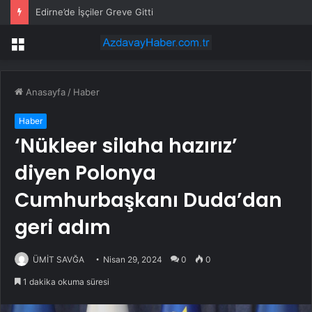
Edirne’de İşçiler Greve Gitti
Menü
Anasayfa
/
Haber
Haber
‘Nükleer silaha hazırız’
diyen Polonya
Cumhurbaşkanı Duda’dan
geri adım
ÜMİT SAVĞA
Nisan 29, 2024
0
0
1 dakika okuma süresi