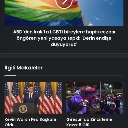
ABD'den Irak'ta LGBTi bireylere hapis cezası
öngören yeni yasaya tepki: 'Derin endişe
duyuyoruz'
İlgili Makaleler
Kevin Warsh Fed Başkanı
Giresun’da Zincirleme
Oldu
Kaza: 5 Ölü