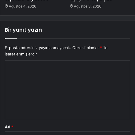
Ağustos 4, 2026
Ağustos 3, 2026
Bir yanıt yazın
E-posta adresiniz yayınlanmayacak.
Gerekli alanlar
*
ile
işaretlenmişlerdir
Y
o
r
u
m
*
Ad
*