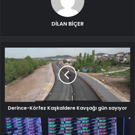
DİLAN BİÇER
Derince-Körfez Kaşkaldere Kavşağı gün sayıyor