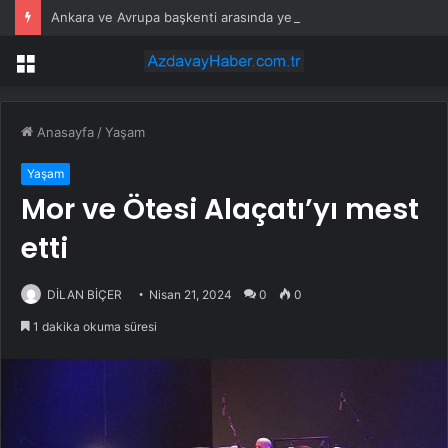
Ankara ve Avrupa başkenti arasında yeni ticaret görüşmeleri yolda
Menü
Anasayfa
/
Yaşam
Yaşam
Mor ve Ötesi Alaçatı’yı mest
etti
DİLAN BİÇER
Nisan 21, 2024
0
0
1 dakika okuma süresi