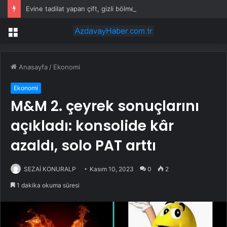
Evine tadilat yapan çift, gizli bölmede deste deste para buldu
Menü
Anasayfa
/
Ekonomi
Ekonomi
M&M 2. çeyrek sonuçlarını
açıkladı: konsolide kâr
azaldı, solo PAT arttı
SEZAİ KONURALP
Kasım 10, 2023
0
2
1 dakika okuma süresi