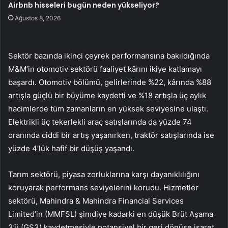
Airbnb hisseleri bugün neden yükseliyor?
Ağustos 8, 2026
Sektör bazında ikinci çeyrek performansına bakıldığında
M&M’in otomotiv sektörü faaliyet kârını ikiye katlamayı
başardı. Otomotiv bölümü, gelirlerinde %22, kârında %88
artışla güçlü bir büyüme kaydetti ve %18 artışla üç aylık
hacimlerde tüm zamanların en yüksek seviyesine ulaştı.
Elektrikli üç tekerlekli araç satışlarında da yüzde 74
oranında ciddi bir artış yaşanırken, traktör satışlarında ise
yüzde 4’lük hafif bir düşüş yaşandı.
Tarım sektörü, piyasa zorluklarına karşı dayanıklılığını
koruyarak performans seviyelerini korudu. Hizmetler
sektörü, Mahindra & Mahindra Financial Services
Limited’in (MMFSL) şimdiye kadarki en düşük Brüt Aşama
3’ü (GS3) kaydetmesiyle potansiyel bir geri dönüşe işaret