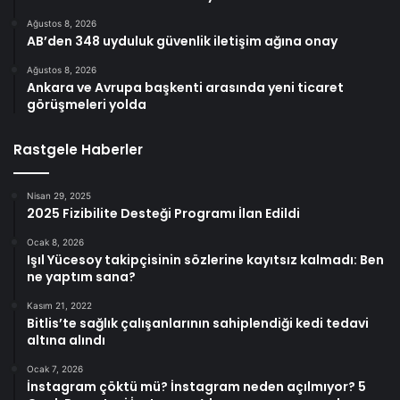
Ağustos 8, 2026
AB’den 348 uyduluk güvenlik iletişim ağına onay
Ağustos 8, 2026
Ankara ve Avrupa başkenti arasında yeni ticaret
görüşmeleri yolda
Rastgele Haberler
Nisan 29, 2025
2025 Fizibilite Desteği Programı İlan Edildi
Ocak 8, 2026
Işıl Yücesoy takipçisinin sözlerine kayıtsız kalmadı: Ben
ne yaptım sana?
Kasım 21, 2022
Bitlis’te sağlık çalışanlarının sahiplendiği kedi tedavi
altına alındı
Ocak 7, 2026
İnstagram çöktü mü? İnstagram neden açılmıyor? 5