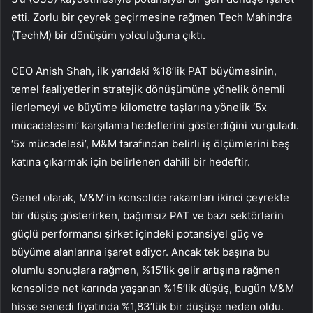
etti. Zorlu bir çeyrek geçirmesine rağmen Tech Mahindra
(TechM) bir dönüşüm yolculuğuna çıktı.
CEO Anish Shah, ilk yarıdaki %18’lik PAT büyümesinin,
temel faaliyetlerin stratejik dönüşümüne yönelik önemli
ilerlemeyi ve büyüme kilometre taşlarına yönelik ‘5x
mücadelesini’ karşılama hedeflerini gösterdiğini vurguladı.
‘5x mücadelesi’, M&M tarafından belirli iş ölçümlerini beş
katına çıkarmak için belirlenen dahili bir hedeftir.
Genel olarak, M&M’in konsolide rakamları ikinci çeyrekte
bir düşüş gösterirken, bağımsız PAT ve bazı sektörlerin
güçlü performansı şirket içindeki potansiyel güç ve
büyüme alanlarına işaret ediyor. Ancak tek başına bu
olumlu sonuçlara rağmen, %15’lik gelir artışına rağmen
konsolide net karında yaşanan %15’lik düşüş, bugün M&M
hisse senedi fiyatında %1,83’lük bir düşüşe neden oldu.