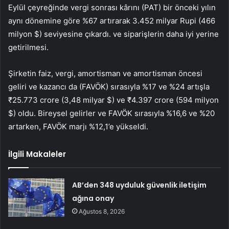
Eylül çeyreğinde vergi sonrası kârını (PAT) bir önceki yılın
aynı dönemine göre %67 artırarak 3.452 milyar Rupi (466
milyon $) seviyesine çıkardı. ve siparişlerin daha iyi yerine
getirilmesi.
Şirketin faiz, vergi, amortisman ve amortisman öncesi
geliri ve kazancı da (FAVÖK) sırasıyla %17 ve %24 artışla
₹25.773 crore (3,48 milyar $) ve ₹4.397 crore (594 milyon
$) oldu. Bireysel gelirler ve FAVÖK sırasıyla %16,6 ve %20
artarken, FAVÖK marjı %12,1’e yükseldi.
İlgili Makaleler
AB’den 348 uyduluk güvenlik iletişim
ağına onay
Ağustos 8, 2026