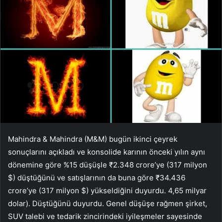
Mahindra & Mahindra (M&M) bugün ikinci çeyrek
sonuçlarını açıkladı ve konsolide karının önceki yılın aynı
dönemine göre %15 düşüşle ₹2.348 crore’ye (317 milyon
$) düştüğünü ve satışlarının da buna göre ₹34.436
crore’ye (317 milyon $) yükseldiğini duyurdu. 4,65 milyar
dolar). Düştüğünü duyurdu. Genel düşüşe rağmen şirket,
SUV talebi ve tedarik zincirindeki iyileşmeler sayesinde