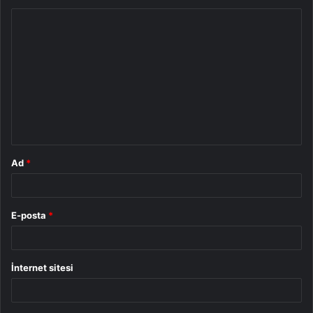
Y
o
r
u
m
*
Ad
*
E-posta
*
İnternet sitesi