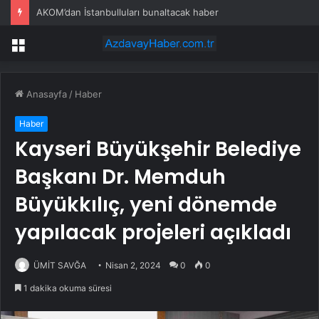
AKOM’dan İstanbulluları bunaltacak haber
Menü
Anasayfa
/
Haber
Haber
Kayseri Büyükşehir Belediye
Başkanı Dr. Memduh
Büyükkılıç, yeni dönemde
yapılacak projeleri açıkladı
ÜMİT SAVĞA
Nisan 2, 2024
0
0
1 dakika okuma süresi