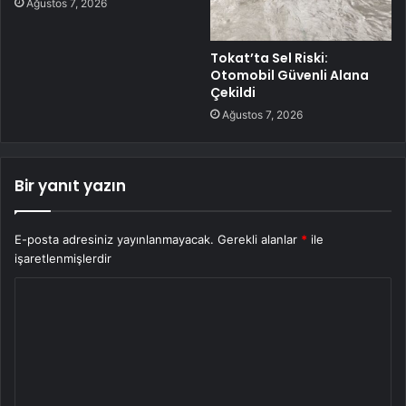
Ağustos 7, 2026
Tokat’ta Sel Riski:
Otomobil Güvenli Alana
Çekildi
Ağustos 7, 2026
Bir yanıt yazın
E-posta adresiniz yayınlanmayacak.
Gerekli alanlar
*
ile
işaretlenmişlerdir
Y
o
r
u
m