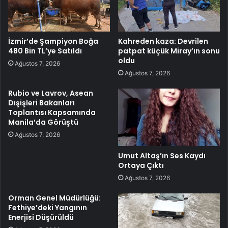
İzmir’de Şampiyon Boğa
Kahreden kaza: Devrilen
480 Bin TL’ye Satıldı
patpat küçük Miray’ın sonu
oldu
Ağustos 7, 2026
Ağustos 7, 2026
Rubio ve Lavrov, Asean
Dışişleri Bakanları
Toplantısı Kapsamında
Manila’da Görüştü
Ağustos 7, 2026
Umut Altaş’ın Ses Kaydı
Ortaya Çıktı
Ağustos 7, 2026
Orman Genel Müdürlüğü:
Fethiye’deki Yangının
Enerjisi Düşürüldü