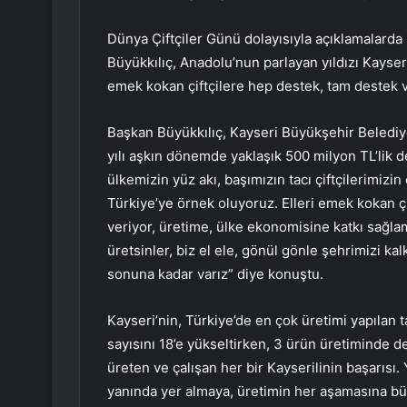
Dünya Çiftçiler Günü dolayısıyla açıklamalar
Büyükkılıç, Anadolu’nun parlayan yıldızı Kayseri
emek kokan çiftçilere hep destek, tam destek v
Başkan Büyükkılıç, Kayseri Büyükşehir Belediye
yılı aşkın dönemde yaklaşık 500 milyon TL’lik 
ülkemizin yüz akı, başımızın tacı çiftçilerimizi
Türkiye’ye örnek oluyoruz. Elleri emek kokan çi
veriyor, üretime, ülke ekonomisine katkı sağlam
üretsinler, biz el ele, gönül gönle şehrimizi k
sonuna kadar varız” diye konuştu.
Kayseri’nin, Türkiye’de en çok üretimi yapılan t
sayısını 18’e yükseltirken, 3 ürün üretiminde de
üreten ve çalışan her bir Kayserilinin başarısı.
yanında yer almaya, üretimin her aşamasına b