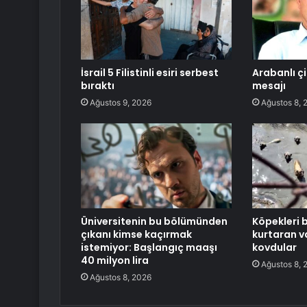
İsrail 5 Filistinli esiri serbest
Arabanlı ç
bıraktı
mesajı
Ağustos 9, 2026
Ağustos 8, 
Üniversitenin bu bölümünden
Köpekleri
çıkanı kimse kaçırmak
kurtaran v
istemiyor: Başlangıç maaşı
kovdular
40 milyon lira
Ağustos 8, 
Ağustos 8, 2026