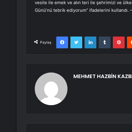
vesile ile emek ve alın teri ile şehrimizi ve ülk
Günü’nü tebrik ediyorum” ifadelerini kullandı.
Facebook
Twitter
LinkedIn
Tumblr
Pint
Paylaş
MEHMET HAZBİN KAZB