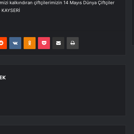
emizi kalkındıran çiftçilerimizin 14 Mayıs Dünya Çiftçiler
 – KAYSERİ
erest
Reddit
VKontakte
Odnoklassniki
Pocket
E-Posta ile paylaş
Yazdır
EK