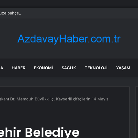
Güzelbahçe Belediyesi’ne operasyon! CHP’li Başkan Mustafa Günay dahil, 
FA
HABER
EKONOMI
SAĞLIK
TEKNOLOJI
YAŞAM
kanı Dr. Memduh Büyükkılıç, Kayserili çiftçilerin 14 Mayıs
hir Belediye