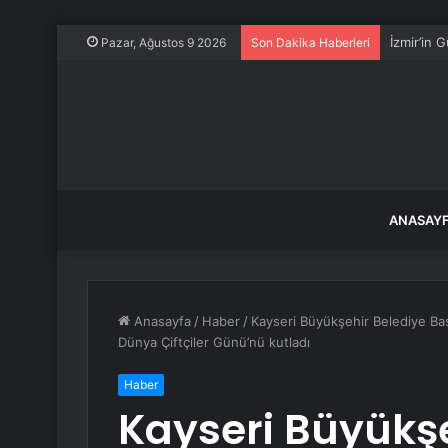
İzmir’in 
Pazar, Ağustos 9 2026
Son Dakika Haberleri
ANASAY
Anasayfa
/
Haber
/
Kayseri Büyükşehir Belediye Baş
Dünya Çiftçiler Günü’nü kutladı
Haber
Kayseri Büyükşe