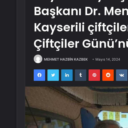
Başkanı Dr. Me
Kayserili çiftçi
Çiftçiler Günü’n
MEHMET HAZBİN KAZBEK
Mayıs 14, 2024
Facebook
Twitter
LinkedIn
Tumblr
Pinterest
Reddit