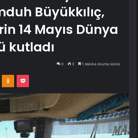
mduh Büyükkılıç,
lerin 14 Mayıs Dünya
ü kutladı
0
0
1 dakika okuma süresi
VKontakte
Odnoklassniki
Pocket