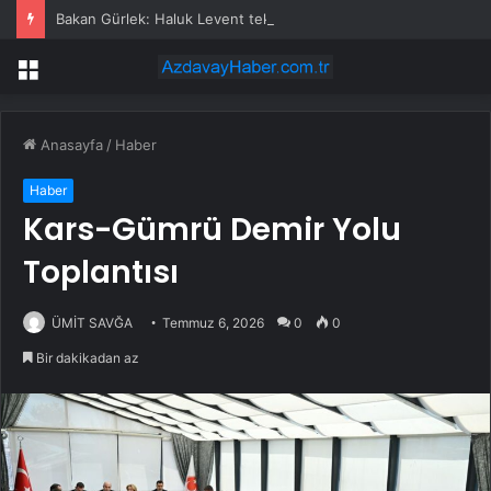
Bakan Gürlek: Haluk Levent tekneyle Yunan adalarına kaçacaktı
Menü
Anasayfa
/
Haber
Haber
Kars-Gümrü Demir Yolu
Toplantısı
ÜMİT SAVĞA
Temmuz 6, 2026
0
0
Bir dakikadan az