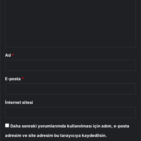
r
u
m
*
Ad
*
E-posta
*
İnternet sitesi
Daha sonraki yorumlarımda kullanılması için adım, e-posta
adresim ve site adresim bu tarayıcıya kaydedilsin.