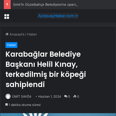
İzmir’in Güzelbahçe Belediyesi’ne operasyon! CHP’li Başkan Mustafa Günay dahil, çok sayıda gözaltı var
Menü
Anasayfa
/
Haber
Haber
Karabağlar Belediye
Başkanı Helil Kınay,
terkedilmiş bir köpeği
sahiplendi
ÜMİT SAVĞA
Haziran 1, 2024
0
0
1 dakika okuma süresi