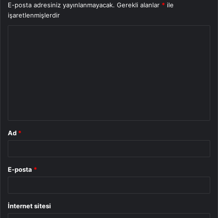
E-posta adresiniz yayınlanmayacak.
Gerekli alanlar
*
ile
işaretlenmişlerdir
Y
o
r
u
m
*
Ad
*
E-posta
*
İnternet sitesi