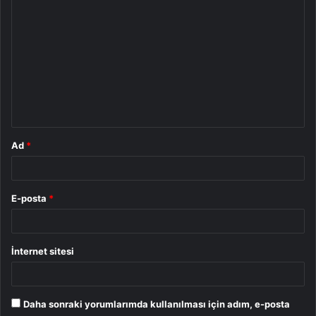
o
r
u
m
*
Ad
*
E-posta
*
İnternet sitesi
Daha sonraki yorumlarımda kullanılması için adım, e-posta