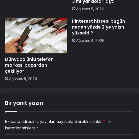
3 milyar doları aştı
Ağustos 5, 2026
Pinterest hissesi bugün
neden yüzde 2’ye yakın
yükseldi?
Ağustos 4, 2026
Dünyaca ünlü telefon
markası pazardan
çekiliyor
Ağustos 5, 2026
Bir yanıt yazın
E-posta adresiniz yayınlanmayacak.
Gerekli alanlar
*
ile
işaretlenmişlerdir
Y