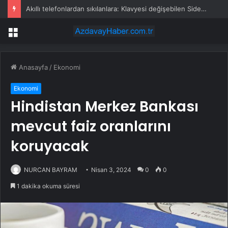
Akıllı telefonlardan sıkılanlara: Klavyesi değişebilen Sidephone
Menü
Anasayfa
/
Ekonomi
Ekonomi
Hindistan Merkez Bankası
mevcut faiz oranlarını
koruyacak
NURCAN BAYRAM
Nisan 3, 2024
0
0
1 dakika okuma süresi