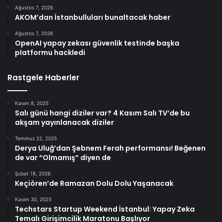
Ağustos 7, 2026
AKOM’dan İstanbulluları bunaltacak haber
Ağustos 7, 2026
OpenAI yapay zekası güvenlik testinde başka
platformu hackledi
Rastgele Haberler
Kasım 8, 2025
Salı günü hangi diziler var? 4 Kasım Salı TV’de bu
akşam yayınlanacak diziler
Temmuz 22, 2025
Derya Uluğ’dan Şebnem Ferah performansı! Beğenen
de var “Olmamış” diyen de
Şubat 18, 2026
Keçiören’de Ramazan Dolu Dolu Yaşanacak
Kasım 30, 2025
Techstars Startup Weekend İstanbul: Yapay Zeka
Temalı Girişimcilik Maratonu Başlıyor