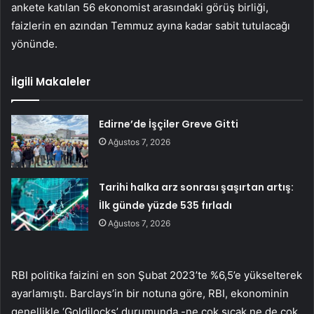
ankete katılan 56 ekonomist arasındaki görüş birliği,
faizlerin en azından Temmuz ayına kadar sabit tutulacağı
yönünde.
İlgili Makaleler
Edirne’de İşçiler Greve Gitti
Ağustos 7, 2026
Tarihi halka arz sonrası şaşırtan artış:
İlk günde yüzde 535 fırladı
Ağustos 7, 2026
RBI politika faizini en son Şubat 2023’te %6,5’e yükselterek
ayarlamıştı. Barclays’in bir notuna göre, RBI, ekonominin
genellikle ‘Goldilocks’ durumunda -ne çok sıcak ne de çok