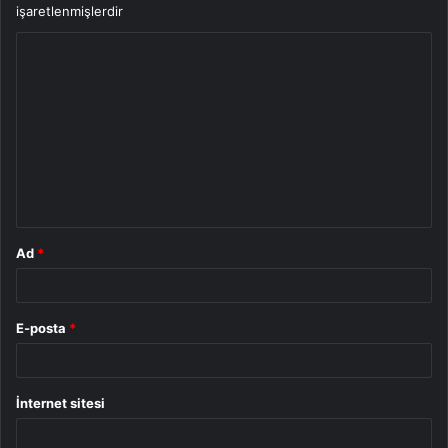
işaretlenmişlerdir
Y
o
r
u
m
*
Ad
*
E-posta
*
İnternet sitesi