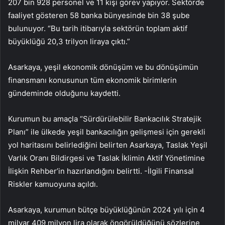
207 bin 928 personel ve 11 kişi görev yapıyor. Sektörde
faaliyet gösteren 58 banka bünyesinde bin 38 şube
bulunuyor. “Bu tarih itibarıyla sektörün toplam aktif
büyüklüğü 20,3 trilyon liraya çıktı.”
Asarkaya, yeşil ekonomik dönüşüm ve bu dönüşümün
finansmanı konusunun tüm ekonomik birimlerin
gündeminde olduğunu kaydetti.
Kurumun bu amaçla “Sürdürülebilir Bankacılık Stratejik
Planı” ile ülkede yeşil bankacılığın gelişmesi için gerekli
yol haritasını belirlediğini belirten Asarkaya, Taslak Yeşil
Varlık Oranı Bildirgesi ve Taslak İklimin Aktif Yönetimine
İlişkin Rehber’in hazırlandığını belirtti. -İlgili Finansal
Riskler kamuoyuna açıldı.
Asarkaya, kurumun bütçe büyüklüğünün 2024 yılı için 4
milyar 409 milyon lira olarak öngörüldüğünü sözlerine