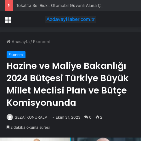
Tokat’ta Sel Riski: Otomobil Güvenli Alana Çekildi
Menü
Anasayfa
/
Ekonomi
Ekonomi
Hazine ve Maliye Bakanlığı
2024 Bütçesi Türkiye Büyük
Millet Meclisi Plan ve Bütçe
Komisyonunda
SEZAİ KONURALP
Ekim 31, 2023
0
2
2 dakika okuma süresi