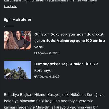
kurumların ilgili birimleri vatandaşlara hizmet vermeye
başladı.
İlgili Makaleler
Gülistan Doku soruşturmasında dikkat
çeken ifade: Valinin eşi bana 100 bin lira
verdi
Ağustos 6, 2026
Osmangazi’de Yeşil Alanlar Titizlikle
Korunuyor
Ağustos 6, 2026
Belediye Başkanı Hikmet Karayel, eski Hükümet Konağı ve
belediye binasının fiziki koşulları nedeniyle yetersiz
kalması nedeniyle Muş-Bitlis karayolu yakınına yeni bir