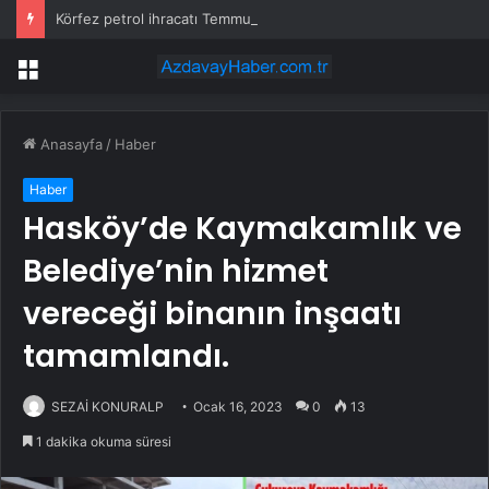
Körfez petrol ihracatı Temmuz’da çatışmalara rağmen sabit kaldı
Menü
Anasayfa
/
Haber
Haber
Hasköy’de Kaymakamlık ve
Belediye’nin hizmet
vereceği binanın inşaatı
tamamlandı.
SEZAİ KONURALP
Ocak 16, 2023
0
13
1 dakika okuma süresi