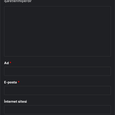
işaretlenmişlerdir
Y
o
r
u
m
*
Ad
*
E-posta
*
İnternet sitesi