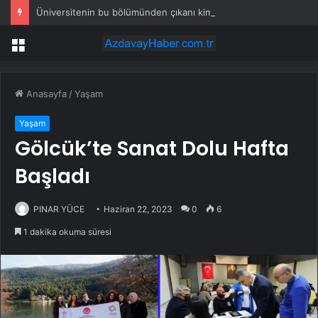
Üniversitenin bu bölümünden çıkanı kimse kaçırmak istemiyor: Başlangıç maaşı 40 milyon lira
Menü
Anasayfa
/
Yaşam
Yaşam
Gölcük’te Sanat Dolu Hafta
Başladı
PINAR YÜCE
Haziran 22, 2023
0
6
1 dakika okuma süresi