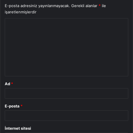
E-posta adresiniz yayınlanmayacak.
Gerekli alanlar
*
ile
işaretlenmişlerdir
Y
o
r
u
m
*
Ad
*
E-posta
*
İnternet sitesi