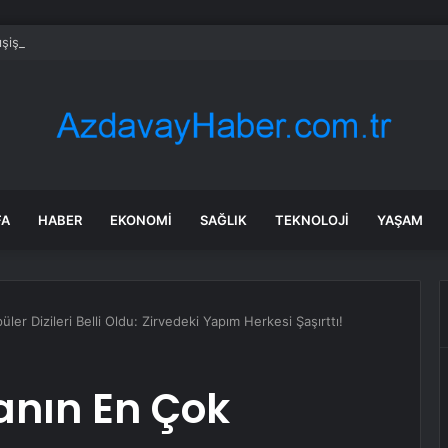
ışişleri Bakanı Wang, BM Genel Sekreterliği Adayı Rodrigues-Birkett ile 
FA
HABER
EKONOMI
SAĞLIK
TEKNOLOJI
YAŞAM
er Dizileri Belli Oldu: Zirvedeki Yapım Herkesi Şaşırttı!
anın En Çok