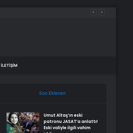
Görüştü
İLETIŞIM
Son Eklenen
Umut Altaş’ın eski
patronu JASAT’a anlattı!
Eski valiyle ilgili vahim