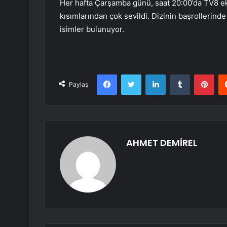
Her hafta Çarşamba günü, saat 20:00’da TV8 ekr
kısımlarından çok sevildi. Dizinin başrollerind
isimler bulunuyor.
Facebook
Twitter
LinkedIn
Tumblr
Pint
Paylaş
AHMET DEMİREL