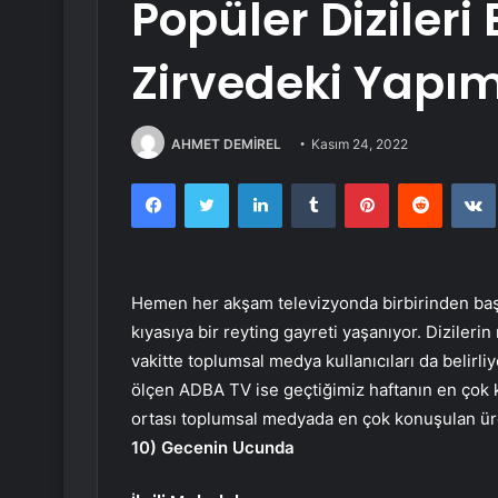
Popüler Dizileri 
Zirvedeki Yapım 
AHMET DEMİREL
Kasım 24, 2022
Facebook
Twitter
LinkedIn
Tumblr
Pinterest
Reddit
Hemen her akşam televizyonda birbirinden başarı
kıyasıya bir reyting gayreti yaşanıyor. Dizilerin 
vakitte toplumsal medya kullanıcıları da belirl
ölçen ADBA TV ise geçtiğimiz haftanın en çok k
ortası toplumsal medyada en çok konuşulan ür
10) Gecenin Ucunda