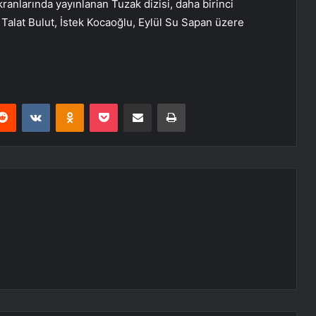
anlarında yayınlanan Tuzak dizisi, daha birinci
e Talat Bulut, İstek Kocaoğlu, Eylül Su Sapan üzere
erest
Reddit
VKontakte
Odnoklassniki
Pocket
E-Posta ile paylaş
Yazdır