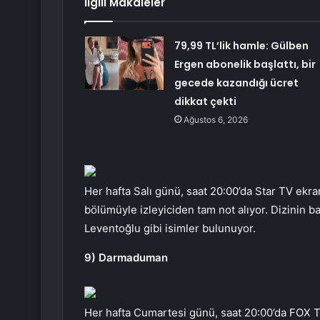
İlgili Makaleler
79,99 TL’lik hamle: Gülben
Ergen abonelik başlattı, bir
gecede kazandığı ücret
dikkat çekti
Ağustos 6, 2026
Her hafta Salı günü, saat 20:00’da Star TV ekr
bölümüyle izleyiciden tam not alıyor. Dizinin b
Leventoğlu gibi isimler bulunuyor.
9) Darmaduman
Her hafta Cumartesi günü, saat 20:00’da FOX 