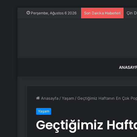
Çin D
Perşembe, Ağustos 6 2026
Son Dakika Haberleri
ANASAY
Anasayfa
/
Yaşam
/
Geçtiğimiz Haftanın En Çok Popül
Yaşam
Geçtiğimiz Haft