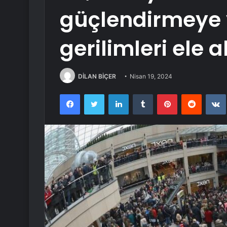
güçlendirmeye 
gerilimleri ele 
DİLAN BİÇER
Nisan 19, 2024
Facebook
Twitter
LinkedIn
Tumblr
Pinterest
Reddit