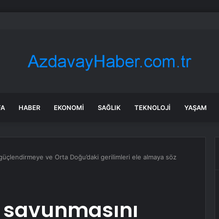
Sel Riski: Otomobil Güvenli Alana Çekildi
FA
HABER
EKONOMI
SAĞLIK
TEKNOLOJI
YAŞAM
güçlendirmeye ve Orta Doğu’daki gerilimleri ele almaya söz
n savunmasını