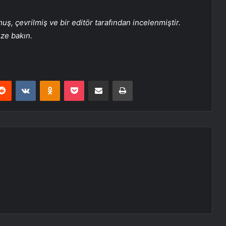
, çevrilmiş ve bir editör tarafından incelenmiştir.
üze bakın.
erest
Reddit
VKontakte
Odnoklassniki
Pocket
E-Posta ile paylaş
Yazdır