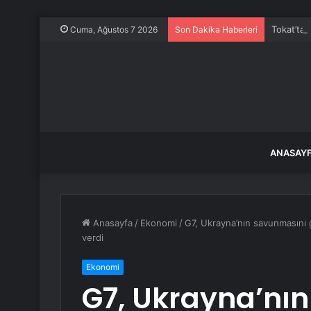
Tokat’ta 
Cuma, Ağustos 7 2026
Son Dakika Haberleri
ANASAY
Anasayfa
/
Ekonomi
/
G7, Ukrayna’nın savunmasını 
verdi
Ekonomi
G7, Ukrayna’nı