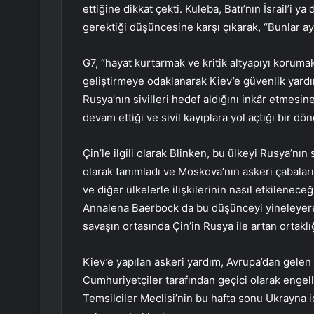
ettiğine dikkat çekti. Kuleba, Batı’nın İsrail’i
gerektiği düşüncesine karşı çıkarak, “Bunlar ayn
G7, “hayat kurtarmak ve kritik altyapıyı koruma
geliştirmeye odaklanarak Kiev’e güvenlik yardı
Rusya’nın sivilleri hedef aldığını inkâr etmesi
devam ettiği ve sivil kayıplara yol açtığı bir d
Çin’le ilgili olarak Blinken, bu ülkeyi Rusya’n
olarak tanımladı ve Moskova’nın askeri çabala
ve diğer ülkelerle ilişkilerinin nasıl etkilene
Annalena Baerbock da bu düşünceyi yineleyere
savaşın ortasında Çin’in Rusya ile artan ortak
Kiev’e yapılan askeri yardım, Avrupa’dan gelen
Cumhuriyetçiler tarafından geçici olarak engel
Temsilciler Meclisi’nin bu hafta sonu Ukrayna iç