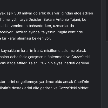
 yaklaşık 300 milyar dolarlık Rus varlığından elde edilen
htimaliydi. İtalya Dışişleri Bakanı Antonio Tajani, bu
 yasal bir zeminden bahsederken, uzmanlar da
nceliyor. Haziran ayında İtalya’nın Puglia kentinde
 bir karar alınması bekleniyor.
 kaynakların İsrail’in İran’a misilleme saldırısı olarak
akanları daha fazla çatışmanın önlenmesi ve Gazze’deki
rını ifade ettiler. Tajani, “G7’nin siyasi hedefi gerilimi
österilerini engellemeye yardımcı oldu ancak Capri’nin
listin’e desteklerini dile getiren ve Gazze’deki şiddeti