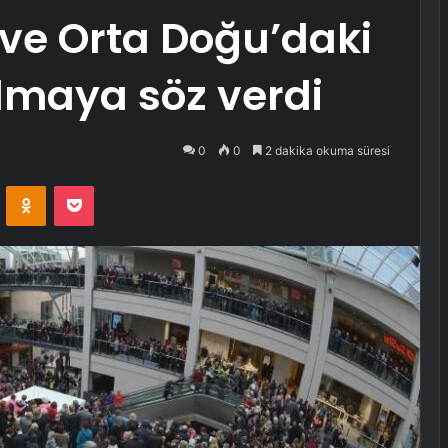
ve Orta Doğu’daki
almaya söz verdi
0
0
2 dakika okuma süresi
VKontakte
Odnoklassniki
Pocket