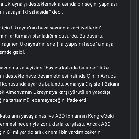
 ya da Ukrayna’yı desteklemek arasında bir seçim yapması
ı savaşın iki sahasıdır” dedi.
k için Ukrayna’nın hava savunma kabiliyetlerini”
mını arttırmayı planladığını duyurdu. Bu duyuru,
ne rağmen Ukrayna’nın enerji altyapısını hedef almaya
önemde geldi.
ın savunma sanayisine “başlıca katkıda bulunan” ülke
rını desteklemeye devam etmesi halinde Çin’in Avrupa
ceği konusunda uyarıda bulundu. Almanya Dışişleri Bakanı
k Almanya’nın Ukrayna’ya karşı yürütülen yasadışı
lığına tahammül edemeyeceğini ifade etti.
 katkıların yavaşlaması ve ABD fonlarının Kongre’deki
lenmesi nedeniyle zorluklarla karşılaştı. Ancak ABD
in 61 milyar dolarlık önemli bir yardım paketini