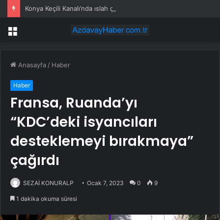
Konya Keçili Kanalı’nda ıslah çalışması sürüyor
Menü
Anasayfa
/
Haber
Haber
Fransa, Ruanda’yı
“KDC’deki isyancıları
desteklemeyi bırakmaya”
çağırdı
SEZAİ KONURALP
Ocak 7, 2023
0
9
1 dakika okuma süresi