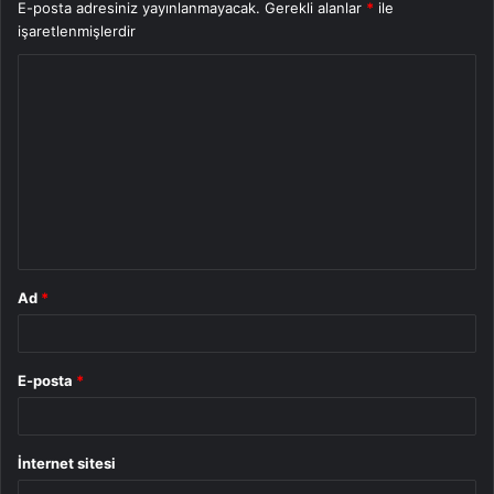
E-posta adresiniz yayınlanmayacak.
Gerekli alanlar
*
ile
işaretlenmişlerdir
Y
o
r
u
m
*
Ad
*
E-posta
*
İnternet sitesi