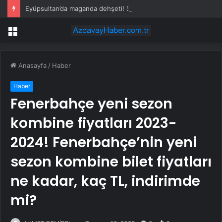
Eyüpsultan’da maganda dehşeti! Sürücünün önünü kesti, tehdit etti
Menü
Anasayfa
/
Haber
Haber
Fenerbahçe yeni sezon
kombine fiyatları 2023-
2024! Fenerbahçe’nin yeni
sezon kombine bilet fiyatları
ne kadar, kaç TL, indirimde
mi?