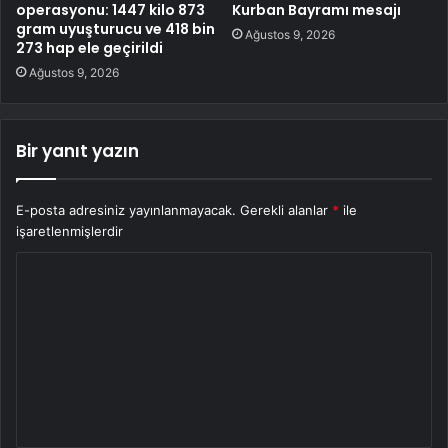
operasyonu: 1447 kilo 873
Kurban Bayramı mesajı
gram uyuşturucu ve 418 bin
Ağustos 9, 2026
273 hap ele geçirildi
Ağustos 9, 2026
Bir yanıt yazın
E-posta adresiniz yayınlanmayacak.
Gerekli alanlar
*
ile
işaretlenmişlerdir
Y
o
r
u
m
*