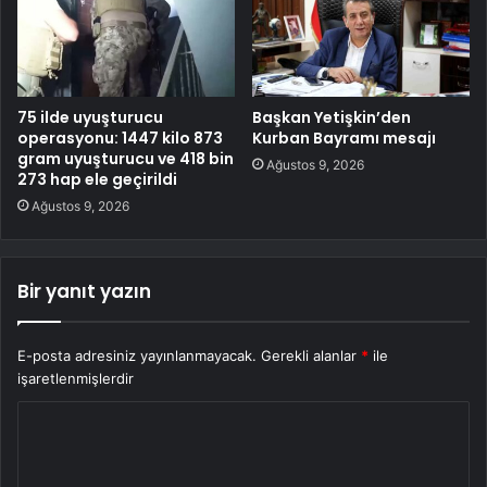
75 ilde uyuşturucu
Başkan Yetişkin’den
operasyonu: 1447 kilo 873
Kurban Bayramı mesajı
gram uyuşturucu ve 418 bin
Ağustos 9, 2026
273 hap ele geçirildi
Ağustos 9, 2026
Bir yanıt yazın
E-posta adresiniz yayınlanmayacak.
Gerekli alanlar
*
ile
işaretlenmişlerdir
Y
o
r