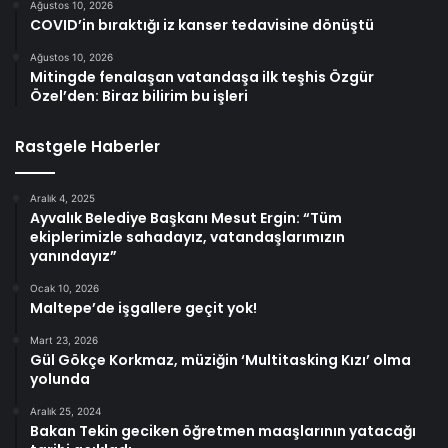
Ağustos 10, 2026
COVID’in bıraktığı iz kanser tedavisine dönüştü
Ağustos 10, 2026
Mitingde fenalaşan vatandaşa ilk teşhis Özgür
Özel’den: Biraz bilirim bu işleri
Rastgele Haberler
Aralık 4, 2025
Ayvalık Belediye Başkanı Mesut Ergin: “Tüm
ekiplerimizle sahadayız, vatandaşlarımızın
yanındayız”
Ocak 10, 2026
Maltepe’de işgallere geçit yok!
Mart 23, 2026
Gül Gökçe Korkmaz, müziğin ‘Multitasking Kızı’ olma
yolunda
Aralık 25, 2024
Bakan Tekin geciken öğretmen maaşlarının yatacağı