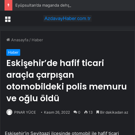
Eyüpsultan’da maganda dehşeti! Sürücünün önünü kesti, tehdit etti
Menü
Anasayfa
/
Haber
Haber
Eskişehir’de hafif ticari
araçla çarpışan
otomobildeki polis memuru
ve oğlu öldü
PINAR YÜCE
Kasım 26, 2022
0
13
Bir dakikadan az
Eskişehir’in Seyitgazi ilçesinde otomobil ile hafif ticari